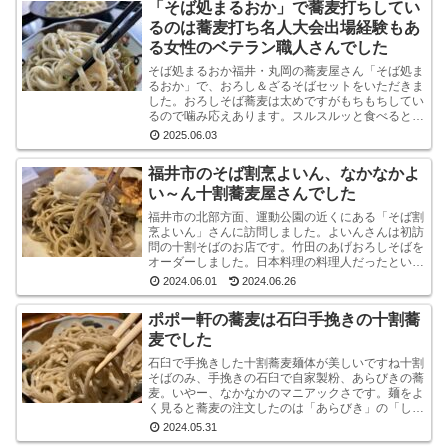
「そば処まるおか」で蕎麦打ちしてい
るのは蕎麦打ち名人大会出場経験もあ
る女性のベテラン職人さんでした
そば処まるおか福井・丸岡の蕎麦屋さん「そば処ま
るおか」で、おろし＆ざるそばセットをいただきま
した。おろしそば蕎麦は太めですがもちもちしてい
るので噛み応えあります。スルスルッと食べるとい
うより感で味わう系です。うまいです。※なお、お
2025.06.03
ろしそばに...
福井市のそば割烹よいん、なかなかよ
い～ん十割蕎麦屋さんでした
福井市の北部方面、運動公園の近くにある「そば割
烹よいん」さんに訪問しました。よいんさんは初訪
問の十割そばのお店です。竹田のあげおろしそばを
オーダーしました。日本料理の料理人だったという
店主が蕎麦屋として運営されています。メニューは
2024.06.01
2024.06.26
蕎麦屋らし...
ポポー軒の蕎麦は石臼手挽きの十割蕎
麦でした
石臼で手挽きした十割蕎麦麺体が美しいですね十割
そばのみ、手挽きの石臼で自家製粉、あらびきの蕎
麦。いやー、なかなかのマニアックさです。麺をよ
く見ると蕎麦の注文したのは「あらびき」の「しょ
うゆおろし」と「塩おろし」の二種です。温かい蕎
2024.05.31
麦も選べる...