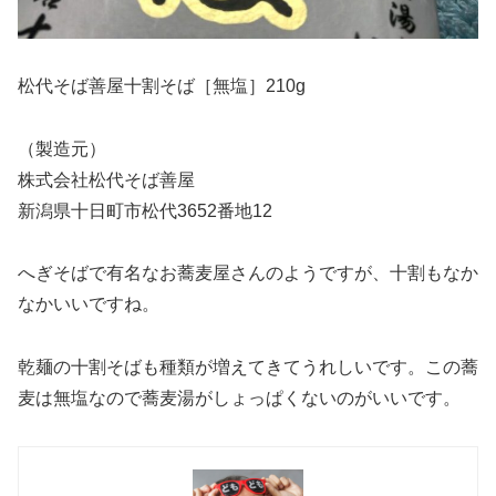
松代そば善屋十割そば［無塩］210g
（製造元）
株式会社松代そば善屋
新潟県十日町市松代3652番地12
へぎそばで有名なお蕎麦屋さんのようですが、十割もなか
なかいいですね。
乾麺の十割そばも種類が増えてきてうれしいです。この蕎
麦は無塩なので蕎麦湯がしょっぱくないのがいいです。