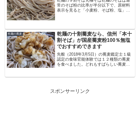
乾麺の９割そば究極そば乾麺のそばは通
常のそば粉の比率が半分以下で、原材料
表示を見ると「小麦粉、そば粉、塩」と
いう順番になっているのが普通です。し
かし、中にはそば粉が９割というすごい
乾麺のそばもあるんですね。味も香りも
なかなかよいです山本食品...
乾麺の十割蕎麦なら、信州「本十
乾麺の蕎麦
割そば」が国産蕎麦粉100％無塩
でおすすめできます
先般（2018年3月5日）の蕎麦鑑定士１級
認定の食味官能体験では１２種類の蕎麦
を食べました。どれもすばらしい蕎麦で
した。そのうちのひとつがなんと乾麺の
十割蕎麦でした。これがびっくりのおい
しさ。さすがに香りは手打ち蕎麦には及
びませんが、食感や...
スポンサーリンク