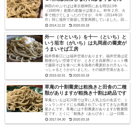
神田のやぶそばは東京都神田にある明治13年
（1880年）創業の老舗そば屋さん。昨年２月、火
事で焼けてしまったのですが、今年（2014年10
月）同じ場所で新築し営業再開していました。回り
は高層ビルばかりという都内一等地に、ビルではな
2014.12.22
2020.03.18
く平屋のよ...
外一（そといち）を十一（といち）と
いう垣市（がいち）は丸岡産の蕎麦が
うまいそば工房
福井県春江には福井空港があります。福井空港は定
期便がない空港ですが、ときどき自家用ジェット機
で越前そばを食べに来る強者の蕎麦好きの方もいら
っしゃるとうかがいました。その福井空港がある春
江には、垣市（がいち）という小さなお蕎麦屋さん
2015.02.01
2020.03.18
があります...
草庵の十割蕎麦は粗挽きと田舎の二種
類がありますが粗挽き十割は絶品です
草庵といえば石川県では常に人気上位の名店で、ミ
シュランガイドにも掲載されているすてきなお蕎麦
屋さんです。草庵には十割蕎麦がありますが数量限
定です。とくに「粗挽き（あらびき）」は一日限定
１０食というレアな十割蕎麦です。もしも、十割粗
2017.04.30
2020.03.18
挽きがオー...