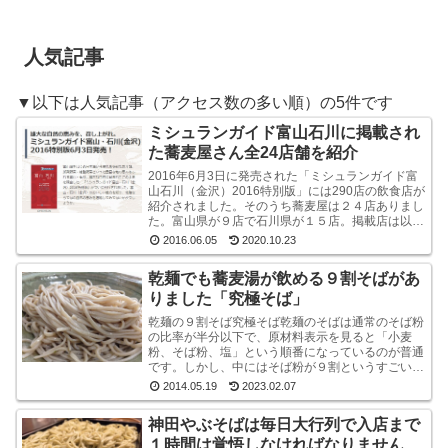
人気記事
▼以下は人気記事（アクセス数の多い順）の5件です
ミシュランガイド富山石川に掲載され
た蕎麦屋さん全24店舗を紹介
2016年6月3日に発売された「ミシュランガイド富
山石川（金沢）2016特別版」には290店の飲食店が
紹介されました。そのうち蕎麦屋は２４店ありまし
た。富山県が９店で石川県が１５店。掲載店は以下
のとおりです。ミシュラン・ガイド富山石川（金
2016.06.05
2020.10.23
沢...
乾麺でも蕎麦湯が飲める９割そばがあ
りました「究極そば」
乾麺の９割そば究極そば乾麺のそばは通常のそば粉
の比率が半分以下で、原材料表示を見ると「小麦
粉、そば粉、塩」という順番になっているのが普通
です。しかし、中にはそば粉が９割というすごい乾
麺のそばもあるんですね。味も香りもなかなかよい
2014.05.19
2023.02.07
です山本食品...
神田やぶそばは毎日大行列で入店まで
１時間は覚悟しなければなりません