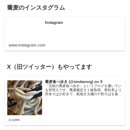
蕎麦のインスタグラム
Instagram
www.instagram.com
X（旧ツイッター）もやってます
蕎麦食べ歩き (@sindanorg) on X
「北陸の蕎麦食べ歩き」というブログを書いてい
る管理人です。蕎麦鑑定士１級取得。更科系より
田舎そばが好きで、粗挽き太麺の十割そばを最も
好みます。鰹節が苦手なので鰹の匂いの強い出汁
だと使わないことがあり、大根おろし絞り汁と醤
油でいただく食べ方が…
x.com