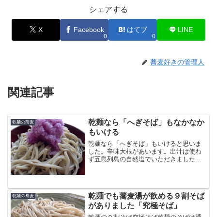
シェアする
X
Facebook
はてブ
LINE
0
0
蕎麦好きの管理人
関連記事
乾麺なら「へぎそば」もなかなか
乾麺の蕎麦
もいける
乾麺なら「へぎそば」もいけると思いま
した。辛味大根があいます。出汁は使わ
ず五島列島の自然塩でいただきました。
辛味大根は石川県野々市市のぶった農産
のものです。色がきれいで蕎麦に映えま
す。蕎麦は大きな鍋で茹ででさっと水で
しめます。おいしくいただ...
乾麺でも蕎麦湯が飲める９割そば
乾麺の蕎麦
がありました「究極そば」