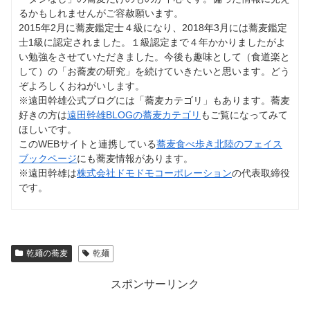
るかもしれませんがご容赦願います。
2015年2月に蕎麦鑑定士４級になり、2018年3月には蕎麦鑑定
士1級に認定されました。１級認定まで４年かかりましたがよ
い勉強をさせていただきました。今後も趣味として（食道楽と
して）の「お蕎麦の研究」を続けていきたいと思います。どう
ぞよろしくおねがいします。
※遠田幹雄公式ブログには「蕎麦カテゴリ」もあります。蕎麦
好きの方は
遠田幹雄BLOGの蕎麦カテゴリ
もご覧になってみて
ほしいです。
このWEBサイトと連携している
蕎麦食べ歩き北陸のフェイス
ブックページ
にも蕎麦情報があります。
※遠田幹雄は
株式会社ドモドモコーポレーション
の代表取締役
です。
乾麺の蕎麦
乾麺
スポンサーリンク