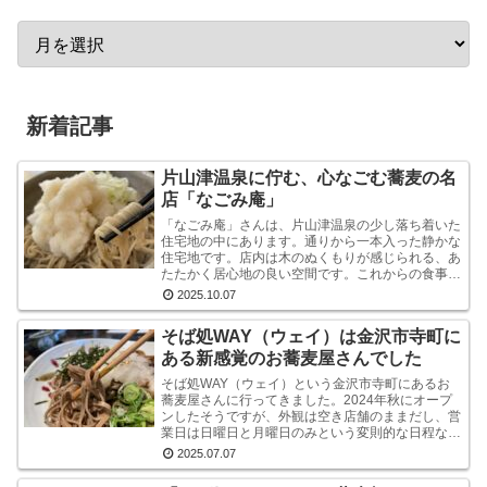
新着記事
片山津温泉に佇む、心なごむ蕎麦の名
店「なごみ庵」
「なごみ庵」さんは、片山津温泉の少し落ち着いた
住宅地の中にあります。通りから一本入った静かな
住宅地です。店内は木のぬくもりが感じられる、あ
たたかく居心地の良い空間です。これからの食事へ
の期待が自然と高まります。メニューを拝見する
2025.10.07
と、様々なお...
そば処WAY（ウェイ）は金沢市寺町に
ある新感覚のお蕎麦屋さんでした
そば処WAY（ウェイ）という金沢市寺町にあるお
蕎麦屋さんに行ってきました。2024年秋にオープ
ンしたそうですが、外観は空き店舗のままだし、営
業日は日曜日と月曜日のみという変則的な日程なの
で、まだ認知度はそれほど高くないようです。しか
2025.07.07
し、店内...