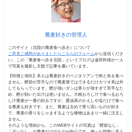
蕎麦好きの管理人
このサイト（北陸の蕎麦食べ歩き）について
ご意見ご感想がありましたらこちらのフォーム
から送信くださ
い。この「蕎麦食べ歩き北陸」というブログは遠田幹雄が一人
で写真を撮影し主観で記事を書いています。
【特徴と傾向】本人は蕎麦好きのベジタリアンで肉と魚を食べ
ません。鰹節が苦手なので蕎麦屋ではできるだけカツオ系は外
してもらっています。鰹が強いダシは香りが強すぎて苦手なた
め、鰹が効いた出汁は使いません。大根おろし汁で食べるおろ
し汁蕎麦が一番の好みですが、醤油系のかえしや塩だけで食べ
る蕎麦も好きです。また、蕎麦は太めで香り高いものが好き
で、蕎麦の香りをじゃまするような種物はあまり一緒に注文し
ません。
そのような理由から、このWEBサイトの写真は「鰹節なし」
「ダシなし」の蕎麦だけのものが中心です。偏った情報に見え