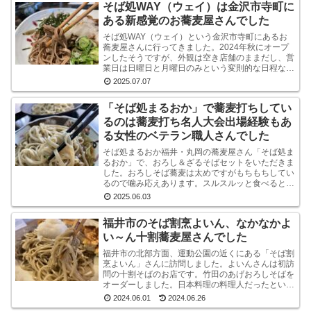
そば処WAY（ウェイ）は金沢市寺町に
ある新感覚のお蕎麦屋さんでした
そば処WAY（ウェイ）という金沢市寺町にあるお
蕎麦屋さんに行ってきました。2024年秋にオープ
ンしたそうですが、外観は空き店舗のままだし、営
業日は日曜日と月曜日のみという変則的な日程なの
で、まだ認知度はそれほど高くないようです。しか
2025.07.07
し、店内...
「そば処まるおか」で蕎麦打ちしてい
るのは蕎麦打ち名人大会出場経験もあ
る女性のベテラン職人さんでした
そば処まるおか福井・丸岡の蕎麦屋さん「そば処ま
るおか」で、おろし＆ざるそばセットをいただきま
した。おろしそば蕎麦は太めですがもちもちしてい
るので噛み応えあります。スルスルッと食べるとい
うより感で味わう系です。うまいです。※なお、お
2025.06.03
ろしそばに...
福井市のそば割烹よいん、なかなかよ
い～ん十割蕎麦屋さんでした
福井市の北部方面、運動公園の近くにある「そば割
烹よいん」さんに訪問しました。よいんさんは初訪
問の十割そばのお店です。竹田のあげおろしそばを
オーダーしました。日本料理の料理人だったという
店主が蕎麦屋として運営されています。メニューは
2024.06.01
2024.06.26
蕎麦屋らし...