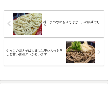
神田まつやのもりそばは二八の細麺でし
た
やっこの田舎そば太麺には辛い大根おろ
しと甘い醤油ダレがあいます