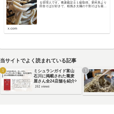
る管理人です。蕎麦鑑定士１級取得。更科系より
田舎そばが好きで、粗挽き太麺の十割そばを最も
好みます。鰹節が苦手なので鰹の匂いの強い出汁
だと使わないことがあり、大根おろし絞り汁と醤
油でいただく食べ方が…
x.com
当サイトでよく読まれている記事
ミシュランガイド富山
石川に掲載された蕎麦
屋さん全24店舗を紹介
161 views