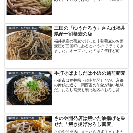
福井県福井市城東1-4-18TEL0776-22-3472
定休日は水曜日、11:00～20:00まで営業
三国の「ゆうたろう」さんは福井
越前蕎麦（福井県の蕎麦）
県産十割蕎麦の店
福井県産の蕎麦で打った十割蕎麦のお蕎
麦屋が三国町にあるというので行ってき
ました。オープンしたのは２年ほど前の
ようですがSNSでは人気なようでよく写
真が流れてくるので気になっていまし
た。そのお蕎麦屋さんは手打ち蕎麦ゆう
たろうさんです。注文した...
手打そばよしだは小浜の越前蕎麦
越前蕎麦（福井県の蕎麦）
小浜市は福井県（嶺南地区）だが、京都
の舞鶴に近く、関西圏の印象が強い地域
だ。おろし蕎麦も嶺北地区のおろし蕎麦
とは少しイメージが違い、少し平べった
くつるつるっとした食感の麺だ。福井県
内の越前蕎麦といってもテイストが違う
越前蕎麦がいろいろとある...
さのや開発店は焼いた油揚げを乗
越前蕎麦（福井県の蕎麦）
せた「焼き揚げおろし蕎麦」
さのや開発店に入ったら必ず注文するの