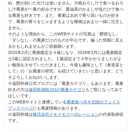
め、鰹が効いた出汁は使いません。大根おろし汁で食べるおろ
し汁蕎麦が一番の好みですが、醤油系のかえしや塩だけで食べ
る蕎麦も好きです。また、蕎麦は太めで香り高いものが好き
で、蕎麦の香りをじゃまするような種物はあまり一緒に注文し
ません。
そのような理由から、このWEBサイトの写真は「鰹節なし」
「ダシなし」の蕎麦だけのものが中心です。偏った情報に見え
るかもしれませんがご容赦願います。
2015年2月に蕎麦鑑定士４級になり、2018年3月には蕎麦鑑定
士1級に認定されました。１級認定まで４年かかりましたがよ
い勉強をさせていただきました。今後も趣味として（食道楽と
して）の「お蕎麦の研究」を続けていきたいと思います。どう
ぞよろしくおねがいします。
※遠田幹雄公式ブログには「蕎麦カテゴリ」もあります。蕎麦
好きの方は
遠田幹雄BLOGの蕎麦カテゴリ
もご覧になってみて
ほしいです。
このWEBサイトと連携している
蕎麦食べ歩き北陸のフェイス
ブックページ
にも蕎麦情報があります。
※遠田幹雄は
株式会社ドモドモコーポレーション
の代表取締役
です。