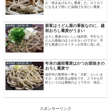
が「焼きあげおろし蕎麦」だ。カリカリ
になるまで焼いた油揚げを冷たい蕎麦の
上に乗せてあるのがさのや開発店の「焼
きあげおろし蕎麦」。さのやは福井市内
に２軒あり経営者同士は兄弟であるが、
さのや片町店の「揚げおろ...
新富はうどん屋の看板なのに、越
越前蕎麦（福井県の蕎麦）
前おろし蕎麦がうまい
おろし蕎麦がおいしい福井県。手打ちう
どんの看板のほうが大きいのですが、手
打ち蕎麦のクオリティが非常に高い店が
新富さん。蕎麦好きにとっては、うどん
屋さんというよりは蕎麦屋さんだと思い
ます。蕎麦のつなぎの率は7%程度とのこ
となので、外一の九割蕎...
年末の越前蕎麦はかつお節抜きの
越前蕎麦（福井県の蕎麦）
おろし蕎麦で
福井市の繁華街一帯を「片町」といいま
すが、正式町名は順化です。どうやら片
町というのは通称のようですが、地元福
井のひとはほとんどこのあたりのことを
片町といいます。その片町には越前そば
の名店が複数あります。見吉屋さんもそ
のひとつ。繁華街なのに広...
スポンサーリンク