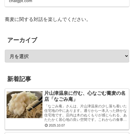
chatgpt.com
蕎麦に関する対話を楽しんでください。
アーカイブ
新着記事
片山津温泉に佇む、心なごむ蕎麦の名
店「なごみ庵」
「なごみ庵」さんは、片山津温泉の少し落ち着いた
住宅地の中にあります。通りから一本入った静かな
住宅地です。店内は木のぬくもりが感じられる、あ
たたかく居心地の良い空間です。これからの食事へ
の期待が自然と高まります。メニューを拝見する
2025.10.07
と、様々なお...