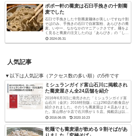
ポポー軒の蕎麦は石臼手挽きの十割蕎
麦でした
石臼で手挽きした十割蕎麦麺体が美しいですね十割
そばのみ、手挽きの石臼で自家製粉、あらびきの蕎
麦。いやー、なかなかのマニアックさです。麺をよ
く見ると蕎麦の注文したのは「あらびき」の「しょ
うゆおろし」と「塩おろし」の二種です。温かい蕎
2024.05.31
麦も選べる...
人気記事
▼以下は人気記事（アクセス数の多い順）の5件です
ミシュランガイド富山石川に掲載され
た蕎麦屋さん全24店舗を紹介
2016年6月3日に発売された「ミシュランガイド富
山石川（金沢）2016特別版」には290店の飲食店が
紹介されました。そのうち蕎麦屋は２４店ありまし
た。富山県が９店で石川県が１５店。掲載店は以下
のとおりです。ミシュラン・ガイド富山石川（金
2016.06.05
2020.10.23
沢...
乾麺でも蕎麦湯が飲める９割そばがあ
りました「究極そば」