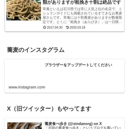
類がありますが粗挽き十割は絶品です
草庵といえば石川県では常に人気上位の名店で、ミ
シュランガイドにも掲載されているすてきなお蕎麦
屋さんです。草庵には十割蕎麦がありますが数量限
定です。とくに「粗挽き（あらびき）」は一日限定
１０食というレアな十割蕎麦です。もしも、十割粗
2017.04.30
2020.03.18
挽きがオー...
蕎麦のインスタグラム
ブラウザーをアップデートしてください
www.instagram.com
X（旧ツイッター）もやってます
蕎麦食べ歩き (@sindanorg) on X
「北陸の蕎麦食べ歩き」というブログを書いてい