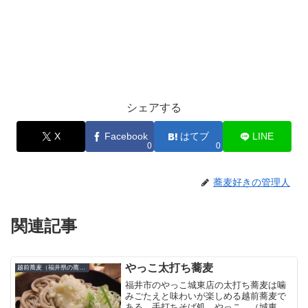
シェアする
X
Facebook
はてブ
LINE
0
0
蕎麦好きの管理人
関連記事
やっこ太打ち蕎麦
越前蕎麦（福井県の蕎麦）
福井市のやっこ城東店の太打ち蕎麦は噛
みごたえと味わいが楽しめる越前蕎麦で
ある。手打ちそば処 やっこ （城東）