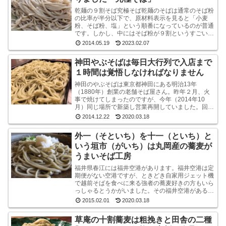
乾麺の９割そば究極そば乾麺のそばは通常のそば粉
の比率が半分以下で、原材料表示を見ると「小麦
粉、そば粉、塩」という順番になっているのが普通
です。しかし、中にはそば粉が９割というすごい乾
麺のそばもあるんですね。味も香りもなかなかよい
2014.05.19
2023.02.07
です山本食品...
神田やぶそばは毎日大行列で入店まで
１時間は覚悟しなければなりません
神田のやぶそばは東京都神田にある明治13年
（1880年）創業の老舗そば屋さん。昨年２月、火
事で焼けてしまったのですが、今年（2014年10
月）同じ場所で新築し営業再開していました。回り
は高層ビルばかりという都内一等地に、ビルではな
2014.12.22
2020.03.18
く平屋のよ...
外一（そといち）を十一（といち）と
いう垣市（がいち）は丸岡産の蕎麦が
うまいそば工房
福井県春江には福井空港があります。福井空港は定
期便がない空港ですが、ときどき自家用ジェット機
で越前そばを食べに来る強者の蕎麦好きの方もいら
っしゃるとうかがいました。その福井空港がある春
江には、垣市（がいち）という小さなお蕎麦屋さん
2015.02.01
2020.03.18
があります...
草庵の十割蕎麦は粗挽きと田舎の二種