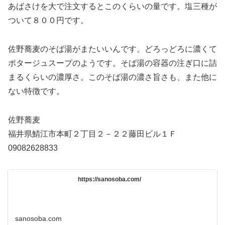
あばさけを大で注文するとこのくらいの量です。塩三種が
ついて８００円です。
佐野蕎麦のそば湯がまたいいんです。どろっどろに濃くて
ポタージュスープのようです。そば湯の容器の注ぎ口に詰
まるくらいの濃厚さ。このそば湯の濃さ旨さも、また他に
ない特徴です。
佐野蕎麦
福井県鯖江市本町２丁目２－２２藤田ビル１Ｆ
09082628833
https://sanosoba.com/
sanosoba.com