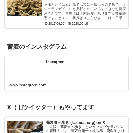
草庵といえば石川県では常に人気上位の名店で、ミ
シュランガイドにも掲載されているすてきなお蕎麦
屋さんです。草庵には十割蕎麦がありますが数量限
定です。とくに「粗挽き（あらびき）」は一日限定
１０食というレアな十割蕎麦です。もしも、十割粗
2017.04.30
2020.03.18
挽きがオー...
蕎麦のインスタグラム
Instagram
www.instagram.com
X（旧ツイッター）もやってます
蕎麦食べ歩き (@sindanorg) on X
「北陸の蕎麦食べ歩き」というブログを書いてい
る管理人です。蕎麦鑑定士１級取得。更科系より