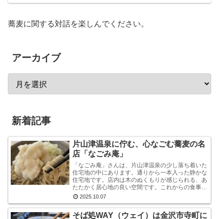
蕎麦に関する対話を楽しんでください。
アーカイブ
新着記事
片山津温泉に佇む、心なごむ蕎麦の名
店「なごみ庵」
「なごみ庵」さんは、片山津温泉の少し落ち着いた
住宅地の中にあります。通りから一本入った静かな
住宅地です。店内は木のぬくもりが感じられる、あ
たたかく居心地の良い空間です。これからの食事へ
の期待が自然と高まります。メニューを拝見する
2025.10.07
と、様々なお...
そば処WAY（ウェイ）は金沢市寺町に