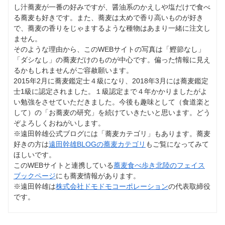
し汁蕎麦が一番の好みですが、醤油系のかえしや塩だけで食べ
る蕎麦も好きです。また、蕎麦は太めで香り高いものが好き
で、蕎麦の香りをじゃまするような種物はあまり一緒に注文し
ません。
そのような理由から、このWEBサイトの写真は「鰹節なし」
「ダシなし」の蕎麦だけのものが中心です。偏った情報に見え
るかもしれませんがご容赦願います。
2015年2月に蕎麦鑑定士４級になり、2018年3月には蕎麦鑑定
士1級に認定されました。１級認定まで４年かかりましたがよ
い勉強をさせていただきました。今後も趣味として（食道楽と
して）の「お蕎麦の研究」を続けていきたいと思います。どう
ぞよろしくおねがいします。
※遠田幹雄公式ブログには「蕎麦カテゴリ」もあります。蕎麦
好きの方は
遠田幹雄BLOGの蕎麦カテゴリ
もご覧になってみて
ほしいです。
このWEBサイトと連携している
蕎麦食べ歩き北陸のフェイス
ブックページ
にも蕎麦情報があります。
※遠田幹雄は
株式会社ドモドモコーポレーション
の代表取締役
です。