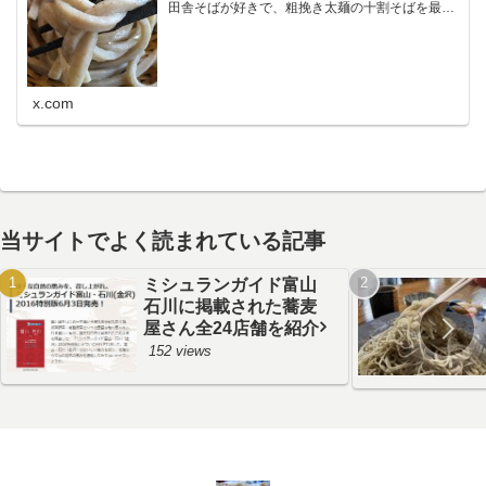
田舎そばが好きで、粗挽き太麺の十割そばを最も
好みます。鰹節が苦手なので鰹の匂いの強い出汁
だと使わないことがあり、大根おろし絞り汁と醤
油でいただく食べ方が…
x.com
当サイトでよく読まれている記事
ミシュランガイド富山
石川に掲載された蕎麦
屋さん全24店舗を紹介
152 views