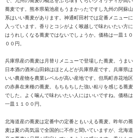
で、九州の蕎麦の概念をぶち壊すくらいクオリティが高い
蕎麦です。熊本県菊池産もうまかったですし九州の阿蘇山
系はいい蕎麦があります。神通町田村では定番メニューに
入っています。香りとコシがよく喉越しで味わいたい方に
はうれしくなる蕎麦ではないでしょうか。価格は一皿１０
００円。
兵庫県産の蕎麦は月替りメニューで登場した蕎麦。うまい
日本酒の酒米山田錦はほとんどが兵庫県産です。兵庫県は
いい農産物を農業レベルが高い産地です。但馬町赤花地区
の赤鼻在来種の蕎麦。もちもちした強い粘りを感じる蕎麦
でした。よく噛んで味わいたい人にはいいですね。価格は
一皿１１００円。
北海道産の蕎麦は定番中の定番ともいえる蕎麦。昨年の蕎
麦は夏の高気温で全国的に不作と聞いていますが、北海道