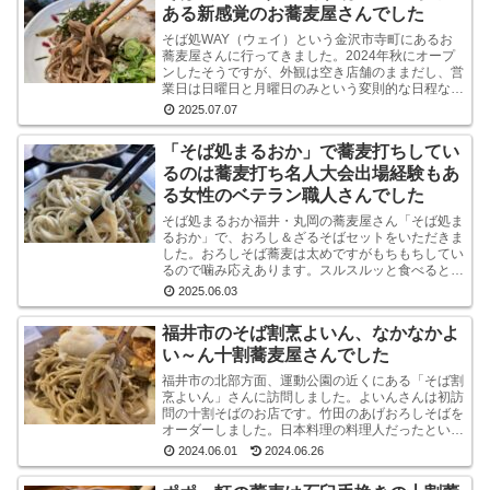
ある新感覚のお蕎麦屋さんでした
そば処WAY（ウェイ）という金沢市寺町にあるお
蕎麦屋さんに行ってきました。2024年秋にオープ
ンしたそうですが、外観は空き店舗のままだし、営
業日は日曜日と月曜日のみという変則的な日程なの
で、まだ認知度はそれほど高くないようです。しか
2025.07.07
し、店内...
「そば処まるおか」で蕎麦打ちしてい
るのは蕎麦打ち名人大会出場経験もあ
る女性のベテラン職人さんでした
そば処まるおか福井・丸岡の蕎麦屋さん「そば処ま
るおか」で、おろし＆ざるそばセットをいただきま
した。おろしそば蕎麦は太めですがもちもちしてい
るので噛み応えあります。スルスルッと食べるとい
うより感で味わう系です。うまいです。※なお、お
2025.06.03
ろしそばに...
福井市のそば割烹よいん、なかなかよ
い～ん十割蕎麦屋さんでした
福井市の北部方面、運動公園の近くにある「そば割
烹よいん」さんに訪問しました。よいんさんは初訪
問の十割そばのお店です。竹田のあげおろしそばを
オーダーしました。日本料理の料理人だったという
店主が蕎麦屋として運営されています。メニューは
2024.06.01
2024.06.26
蕎麦屋らし...