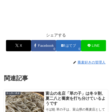
シェアする
X
Facebook
はてブ
LINE
0
0
蕎麦好きの管理人
関連記事
富山の名店「草の子」は冬９割、
富山県の蕎麦
夏二八と蕎麦を打ち分けているよ
うです
そば処 草の子は、富山県の蕎麦店として