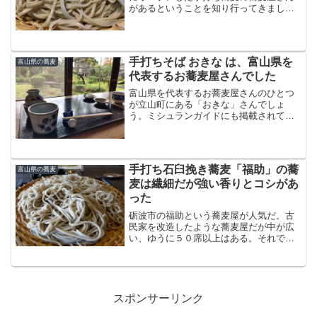
があるということを知り行ってきまし
た。おしながきメニューはシンプルで、
蕎麦は細打ちの二八蕎麦です。ざるの大
盛りざる蕎麦を大盛りにしていただきま
した。ざる蕎麦は８５０...
手打ちそば おきな は、富山県を
富山県の蕎麦
代表するお蕎麦屋さんでした
富山県を代表するお蕎麦屋さんのひとつ
が立山町にある「おきな」さんでしょ
う。ミシュランガイドにも掲載されてい
る有名店です。行きたかった店にやっと
行くことができました。注文するとお蕎
麦以外のセットが先に配膳されます。整
えられた庭を見ながらお蕎麦...
手打ち石臼挽き蕎麦「福助」の蕎
富山県の蕎麦
麦は繊細だが強い香りとコシがあ
った
砺波市の福助という蕎麦屋が人気だ。古
民家を改造したような蕎麦屋だが中が広
い、ゆうに５０席以上はある。それでも
平日の昼は満席で、少し待ってから席に
通された。福助には「細挽きせいろ」と
「荒挽き田舎」の２種の蕎麦がある。冷
たい蕎麦は、２種の蕎麦の...
スポンサーリンク