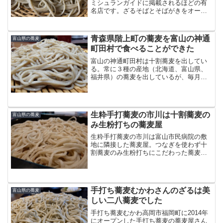
ミシュランガイドに掲載されるほどの有
名店です。ざるそばとそばがきをオーダ
ーしました。先に出てきたのはそばがき
でした。あたたかい湯気が上がるふわふ
わのそばがきは、食べるともちもちした
青森県階上町の蕎麦を富山の神通
富山県の蕎麦
食感で、蕎麦の甘みがぎ...
町田村で食べることができた
富山の神通町田村は十割蕎麦を出してい
る。常に３種の産地（北海道、富山県、
福井県）の蕎麦を出しているが、毎月月
替りの蕎麦もだしている。これまでもい
くつかの産地の蕎麦を出しているが、今
回は青森県階上町（はしかみちょう）の
蕎麦だった。青森県には「...
生粋手打蕎麦の市川は十割蕎麦の
富山県の蕎麦
み生粉打ちの蕎麦屋
生粋手打蕎麦の市川は富山市民病院の敷
地に隣接した蕎麦屋。つなぎを使わず十
割蕎麦のみ生粉打ちにこだわった蕎麦屋
だ。ゆで時間は約３０秒、細めの蕎麦だ
がピンと立った感じがある。生粋手打蕎
麦 市川 （いちかわ）富山県富山市今泉北
部町1-5 シティア...
手打ち蕎麦むかわさんのざるは美
富山県の蕎麦
しい二八蕎麦でした
手打ち蕎麦むかわ高岡市福岡町に2014年
にオープンした手打ち蕎麦の蕎麦屋さん