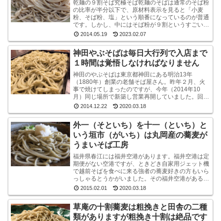
乾麺の９割そば究極そば乾麺のそばは通常のそば粉
の比率が半分以下で、原材料表示を見ると「小麦
粉、そば粉、塩」という順番になっているのが普通
です。しかし、中にはそば粉が９割というすごい乾
麺のそばもあるんですね。味も香りもなかなかよい
2014.05.19
2023.02.07
です山本食品...
神田やぶそばは毎日大行列で入店まで
１時間は覚悟しなければなりません
神田のやぶそばは東京都神田にある明治13年
（1880年）創業の老舗そば屋さん。昨年２月、火
事で焼けてしまったのですが、今年（2014年10
月）同じ場所で新築し営業再開していました。回り
は高層ビルばかりという都内一等地に、ビルではな
2014.12.22
2020.03.18
く平屋のよ...
外一（そといち）を十一（といち）と
いう垣市（がいち）は丸岡産の蕎麦が
うまいそば工房
福井県春江には福井空港があります。福井空港は定
期便がない空港ですが、ときどき自家用ジェット機
で越前そばを食べに来る強者の蕎麦好きの方もいら
っしゃるとうかがいました。その福井空港がある春
江には、垣市（がいち）という小さなお蕎麦屋さん
2015.02.01
2020.03.18
があります...
草庵の十割蕎麦は粗挽きと田舎の二種
類がありますが粗挽き十割は絶品です