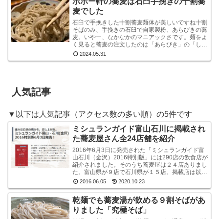
ポポー軒の蕎麦は石臼手挽きの十割蕎
麦でした
石臼で手挽きした十割蕎麦麺体が美しいですね十割
そばのみ、手挽きの石臼で自家製粉、あらびきの蕎
麦。いやー、なかなかのマニアックさです。麺をよ
く見ると蕎麦の注文したのは「あらびき」の「しょ
うゆおろし」と「塩おろし」の二種です。温かい蕎
2024.05.31
麦も選べる...
人気記事
▼以下は人気記事（アクセス数の多い順）の5件です
ミシュランガイド富山石川に掲載され
た蕎麦屋さん全24店舗を紹介
2016年6月3日に発売された「ミシュランガイド富
山石川（金沢）2016特別版」には290店の飲食店が
紹介されました。そのうち蕎麦屋は２４店ありまし
た。富山県が９店で石川県が１５店。掲載店は以下
のとおりです。ミシュラン・ガイド富山石川（金
2016.06.05
2020.10.23
沢...
乾麺でも蕎麦湯が飲める９割そばがあ
りました「究極そば」