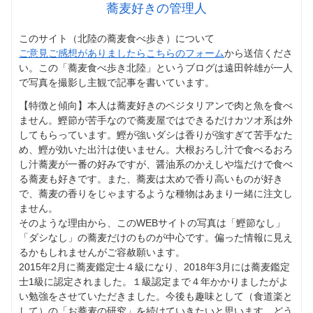
蕎麦好きの管理人
このサイト（北陸の蕎麦食べ歩き）について
ご意見ご感想がありましたらこちらのフォーム
から送信くださ
い。この「蕎麦食べ歩き北陸」というブログは遠田幹雄が一人
で写真を撮影し主観で記事を書いています。
【特徴と傾向】本人は蕎麦好きのベジタリアンで肉と魚を食べ
ません。鰹節が苦手なので蕎麦屋ではできるだけカツオ系は外
してもらっています。鰹が強いダシは香りが強すぎて苦手なた
め、鰹が効いた出汁は使いません。大根おろし汁で食べるおろ
し汁蕎麦が一番の好みですが、醤油系のかえしや塩だけで食べ
る蕎麦も好きです。また、蕎麦は太めで香り高いものが好き
で、蕎麦の香りをじゃまするような種物はあまり一緒に注文し
ません。
そのような理由から、このWEBサイトの写真は「鰹節なし」
「ダシなし」の蕎麦だけのものが中心です。偏った情報に見え
るかもしれませんがご容赦願います。
2015年2月に蕎麦鑑定士４級になり、2018年3月には蕎麦鑑定
士1級に認定されました。１級認定まで４年かかりましたがよ
い勉強をさせていただきました。今後も趣味として（食道楽と
して）の「お蕎麦の研究」を続けていきたいと思います。どう