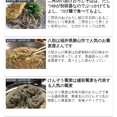
二男坊のあげおろしそばは、だし
越前蕎麦（福井県の蕎麦）
汁ぬき」でオーダーしま...
つゆが別容器なのでぶっかけても
よし、つけ麺で食べてもよし
二男坊のあげおろし鯖江市北部にある二
男坊という蕎麦屋。二男坊という男くさ
い名前なのに、なぜかスタッフは女性ば
かりなのが気になりますが、蕎麦は越前
蕎麦らしいうまい蕎麦です。今日の蕎麦
は「あげおろし」。冷たいおろし蕎麦の
八助は福井県勝山市で人気のお蕎
越前蕎麦（福井県の蕎麦）
上に熱い焼き油揚げがのっ...
麦屋さんです
八助さんの蕎麦は自家製粉の石臼挽きの
そば粉を使っています。奥越産らしい田
舎蕎麦です。黒々とした星が入っていて
噛むと味わい深い越前そばらしい蕎麦で
した。一枚の蕎麦の量が少ないので、最
初から２枚、あるいは３枚くらい注文し
たほうがいいでしょう。人...
けんぞう蕎麦は越前蕎麦を代表す
越前蕎麦（福井県の蕎麦）
る人気の蕎麦
けんぞう蕎麦は辛味大根のおろし汁で食
べる越前蕎麦。蕎麦名人のけんぞう氏が
開業した蕎麦屋で、各種メディアでも常
に人気上位。越前そばを代表する人気蕎
麦屋です。その名を冠した「けんぞう蕎
麦」をまずは出汁もなにもつけずに一口