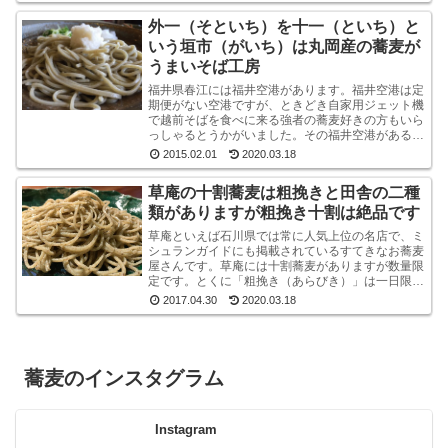
外一（そといち）を十一（といち）と
いう垣市（がいち）は丸岡産の蕎麦が
うまいそば工房
福井県春江には福井空港があります。福井空港は定
期便がない空港ですが、ときどき自家用ジェット機
で越前そばを食べに来る強者の蕎麦好きの方もいら
っしゃるとうかがいました。その福井空港がある春
江には、垣市（がいち）という小さなお蕎麦屋さん
2015.02.01
2020.03.18
があります...
草庵の十割蕎麦は粗挽きと田舎の二種
類がありますが粗挽き十割は絶品です
草庵といえば石川県では常に人気上位の名店で、ミ
シュランガイドにも掲載されているすてきなお蕎麦
屋さんです。草庵には十割蕎麦がありますが数量限
定です。とくに「粗挽き（あらびき）」は一日限定
１０食というレアな十割蕎麦です。もしも、十割粗
2017.04.30
2020.03.18
挽きがオー...
蕎麦のインスタグラム
Instagram