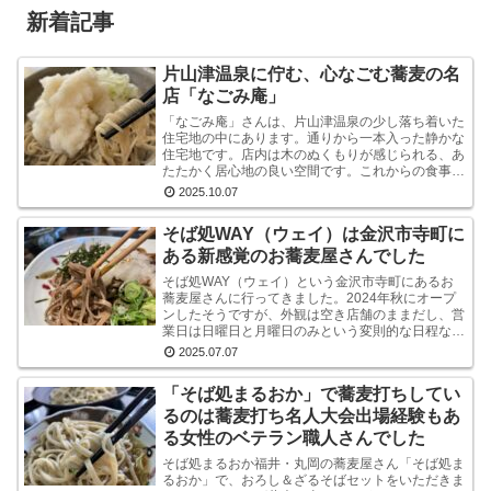
新着記事
片山津温泉に佇む、心なごむ蕎麦の名
店「なごみ庵」
「なごみ庵」さんは、片山津温泉の少し落ち着いた
住宅地の中にあります。通りから一本入った静かな
住宅地です。店内は木のぬくもりが感じられる、あ
たたかく居心地の良い空間です。これからの食事へ
の期待が自然と高まります。メニューを拝見する
2025.10.07
と、様々なお...
そば処WAY（ウェイ）は金沢市寺町に
ある新感覚のお蕎麦屋さんでした
そば処WAY（ウェイ）という金沢市寺町にあるお
蕎麦屋さんに行ってきました。2024年秋にオープ
ンしたそうですが、外観は空き店舗のままだし、営
業日は日曜日と月曜日のみという変則的な日程なの
で、まだ認知度はそれほど高くないようです。しか
2025.07.07
し、店内...
「そば処まるおか」で蕎麦打ちしてい
るのは蕎麦打ち名人大会出場経験もあ
る女性のベテラン職人さんでした
そば処まるおか福井・丸岡の蕎麦屋さん「そば処ま
るおか」で、おろし＆ざるそばセットをいただきま