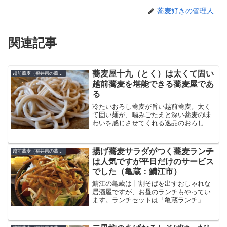
蕎麦好きの管理人
関連記事
蕎麦屋十九（とく）は太くて固い
越前蕎麦（福井県の蕎麦）
越前蕎麦を堪能できる蕎麦屋であ
る
冷たいおろし蕎麦が旨い越前蕎麦。太く
て固い麺が、噛みごたえと深い蕎麦の味
わいを感じさせてくれる逸品のおろし蕎
麦。まずはダシを使わず蕎麦だけを食べ
るとその旨さが伝わってくる。おろしダ
シは辛めの大根おろしが効いているしカ
揚げ蕎麦サラダがつく蕎麦ランチ
越前蕎麦（福井県の蕎麦）
ツオ控えめなので、ベジタ...
は人気ですが平日だけのサービス
でした（亀蔵：鯖江市）
鯖江の亀蔵は十割そばを出すおしゃれな
居酒屋ですが、お昼のランチもやってい
ます。ランチセットは「亀蔵ランチ」と
いう名称で1080円です。揚げそばサラ
ダ、本日の３点盛り、おろしそば（せい
ろ、かけそばでも可）おろしそばを「出