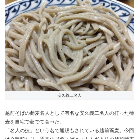
安久義二名人
越前そばの蕎麦名人として有名な安久義二名人の打った蕎
麦を自宅で茹でて食べた。
「名人の技」という名で通販もされている越前蕎麦。今回