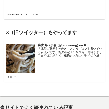
www.instagram.com
X（旧ツイッター）もやってます
蕎麦食べ歩き (@sindanorg) on X
「北陸の蕎麦食べ歩き」というブログを書いてい
る管理人です。蕎麦鑑定士１級取得。更科系より
田舎そばが好きで、粗挽き太麺の十割そばを最も
好みます。鰹節が苦手なので鰹の匂いの強い出汁
だと使わないことがあり、大根おろし絞り汁と醤
油でいただく食べ方が…
x.com
当サイトでよく読まれている記事