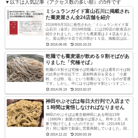
▼以下は人気記事（アクセス数の多い順）の5件です
ミシュランガイド富山石川に掲載され
た蕎麦屋さん全24店舗を紹介
2016年6月3日に発売された「ミシュランガイド富
山石川（金沢）2016特別版」には290店の飲食店が
紹介されました。そのうち蕎麦屋は２４店ありまし
た。富山県が９店で石川県が１５店。掲載店は以下
のとおりです。ミシュラン・ガイド富山石川（金
2016.06.05
2020.10.23
沢...
乾麺でも蕎麦湯が飲める９割そばがあ
りました「究極そば」
乾麺の９割そば究極そば乾麺のそばは通常のそば粉
の比率が半分以下で、原材料表示を見ると「小麦
粉、そば粉、塩」という順番になっているのが普通
です。しかし、中にはそば粉が９割というすごい乾
麺のそばもあるんですね。味も香りもなかなかよい
2014.05.19
2023.02.07
です山本食品...
神田やぶそばは毎日大行列で入店まで
１時間は覚悟しなければなりません
神田のやぶそばは東京都神田にある明治13年
（1880年）創業の老舗そば屋さん。昨年２月、火
事で焼けてしまったのですが、今年（2014年10
月）同じ場所で新築し営業再開していました。回り
は高層ビルばかりという都内一等地に、ビルではな
2014.12.22
2020.03.18
く平屋のよ...