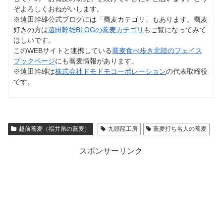
ぞよろしくおねがいします。
※遠田幹雄公式ブログには「蕎麦カテゴリ」もあります。蕎麦
好きの方は
遠田幹雄BLOGの蕎麦カテゴリ
もご覧になってみて
ほしいです。
このWEBサイトと連携している
蕎麦食べ歩き北陸のフェイス
ブックページ
にも蕎麦情報があります。
※遠田幹雄は
株式会社ドモドモコーポレーション
の代表取締役
です。
越前蕎麦（福井県の蕎麦）
九頭龍工房
蕎麦打ち名人の蕎麦
スポンサーリンク