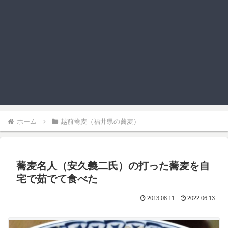
ホーム
越前蕎麦（福井県の蕎麦）
蕎麦名人（安久義二氏）の打った蕎麦を自
宅で茹でて食べた
2013.08.11
2022.06.13