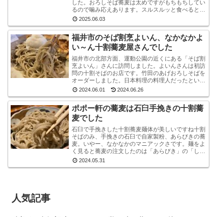
した。おろしそば蕎麦は太めですがもちもちしてい
るので噛み応えあります。スルスルッと食べるとい
うより感で味わう系です。うまいです。※なお、お
2025.06.03
ろしそばに...
福井市のそば割烹よいん、なかなかよ
い～ん十割蕎麦屋さんでした
福井市の北部方面、運動公園の近くにある「そば割
烹よいん」さんに訪問しました。よいんさんは初訪
問の十割そばのお店です。竹田のあげおろしそばを
オーダーしました。日本料理の料理人だったという
店主が蕎麦屋として運営されています。メニューは
2024.06.01
2024.06.26
蕎麦屋らし...
ポポー軒の蕎麦は石臼手挽きの十割蕎
麦でした
石臼で手挽きした十割蕎麦麺体が美しいですね十割
そばのみ、手挽きの石臼で自家製粉、あらびきの蕎
麦。いやー、なかなかのマニアックさです。麺をよ
く見ると蕎麦の注文したのは「あらびき」の「しょ
うゆおろし」と「塩おろし」の二種です。温かい蕎
2024.05.31
麦も選べる...
人気記事