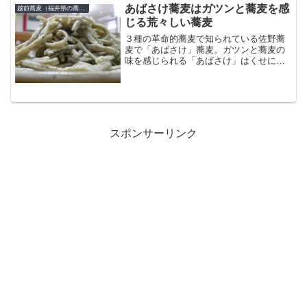
食べてみてほしいですね。...
あばさけ蕎麦はガツンと蕎麦を感
越前蕎麦（福井県の蕎麦）
じる荒々しい蕎麦
３種の革命的蕎麦で知られている佐野蕎
麦で「あばさけ」蕎麦。ガツンと蕎麦の
味を感じられる「あばさけ」はくせにな
る蕎麦通の蕎麦だろう。佐野蕎麦福井県
鯖江市本町２丁目２－２２藤田ビル１Ｆ
09082628833定休日は木曜日
スポンサーリンク