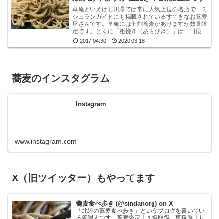
草庵といえば石川県では常に人気上位の名店で、ミ
シュランガイドにも掲載されているすてきなお蕎麦
屋さんです。草庵には十割蕎麦がありますが数量限
定です。とくに「粗挽き（あらびき）」は一日限定
１０食というレアな十割蕎麦です。もしも、十割粗
2017.04.30
2020.03.18
挽きがオー...
蕎麦のインスタグラム
Instagram
www.instagram.com
X（旧ツイッター）もやってます
蕎麦食べ歩き (@sindanorg) on X
「北陸の蕎麦食べ歩き」というブログを書いてい
る管理人です。蕎麦鑑定士１級取得。更科系より