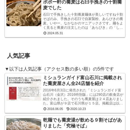
ポポー軒の蕎麦は石臼手挽きの十割蕎
麦でした
石臼で手挽きした十割蕎麦麺体が美しいですね十割
そばのみ、手挽きの石臼で自家製粉、あらびきの蕎
麦。いやー、なかなかのマニアックさです。麺をよ
く見ると蕎麦の注文したのは「あらびき」の「しょ
うゆおろし」と「塩おろし」の二種です。温かい蕎
2024.05.31
麦も選べる...
人気記事
▼以下は人気記事（アクセス数の多い順）の5件です
ミシュランガイド富山石川に掲載され
た蕎麦屋さん全24店舗を紹介
2016年6月3日に発売された「ミシュランガイド富
山石川（金沢）2016特別版」には290店の飲食店が
紹介されました。そのうち蕎麦屋は２４店ありまし
た。富山県が９店で石川県が１５店。掲載店は以下
のとおりです。ミシュラン・ガイド富山石川（金
2016.06.05
2020.10.23
沢...
乾麺でも蕎麦湯が飲める９割そばがあ
りました「究極そば」