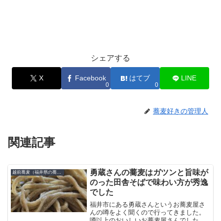
シェアする
X
Facebook
はてブ
LINE
0
0
蕎麦好きの管理人
関連記事
勇蔵さんの蕎麦はガツンと旨味が
越前蕎麦（福井県の蕎麦）
のった田舎そばで味わい方が秀逸
でした
福井市にある勇蔵さんというお蕎麦屋さ
んの噂をよく聞くので行ってきました。
噂以上のおいしいお蕎麦屋さんでしたの