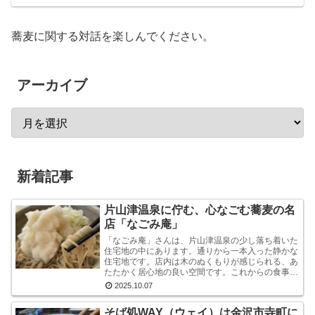
蕎麦に関する対話を楽しんでください。
アーカイブ
新着記事
片山津温泉に佇む、心なごむ蕎麦の名
店「なごみ庵」
「なごみ庵」さんは、片山津温泉の少し落ち着いた
住宅地の中にあります。通りから一本入った静かな
住宅地です。店内は木のぬくもりが感じられる、あ
たたかく居心地の良い空間です。これからの食事へ
の期待が自然と高まります。メニューを拝見する
2025.10.07
と、様々なお...
そば処WAY（ウェイ）は金沢市寺町に