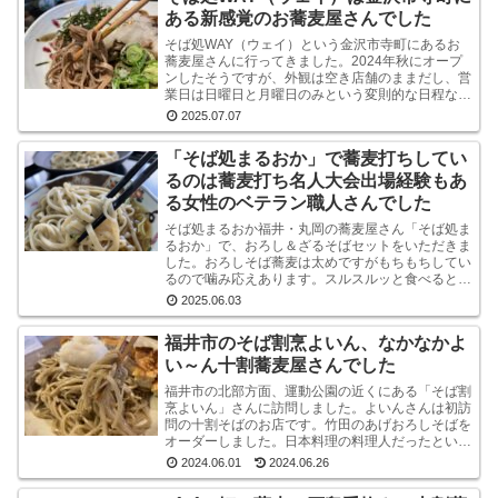
ある新感覚のお蕎麦屋さんでした
そば処WAY（ウェイ）という金沢市寺町にあるお
蕎麦屋さんに行ってきました。2024年秋にオープ
ンしたそうですが、外観は空き店舗のままだし、営
業日は日曜日と月曜日のみという変則的な日程なの
で、まだ認知度はそれほど高くないようです。しか
2025.07.07
し、店内...
「そば処まるおか」で蕎麦打ちしてい
るのは蕎麦打ち名人大会出場経験もあ
る女性のベテラン職人さんでした
そば処まるおか福井・丸岡の蕎麦屋さん「そば処ま
るおか」で、おろし＆ざるそばセットをいただきま
した。おろしそば蕎麦は太めですがもちもちしてい
るので噛み応えあります。スルスルッと食べるとい
うより感で味わう系です。うまいです。※なお、お
2025.06.03
ろしそばに...
福井市のそば割烹よいん、なかなかよ
い～ん十割蕎麦屋さんでした
福井市の北部方面、運動公園の近くにある「そば割
烹よいん」さんに訪問しました。よいんさんは初訪
問の十割そばのお店です。竹田のあげおろしそばを
オーダーしました。日本料理の料理人だったという
店主が蕎麦屋として運営されています。メニューは
2024.06.01
2024.06.26
蕎麦屋らし...