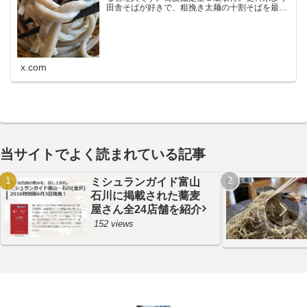
田舎そばが好きで、粗挽き太麺の十割そばを最も
好みます。鰹節が苦手なので鰹の匂いの強い出汁
だと使わないことがあり、大根おろし絞り汁と醤
油でいただく食べ方が…
x.com
当サイトでよく読まれている記事
ミシュランガイド富山
石川に掲載された蕎麦
屋さん全24店舗を紹介
152 views