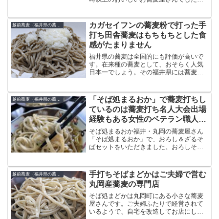
でご紹介します。注文したのは看板メニ
ューの「勇蔵そば1000円」です。このメ
ニューは、基本的に「蕎麦」なのです
カガセイフンの蕎麦粉で打った手
越前蕎麦（福井県の蕎麦）
が、トッピングがたくさ...
打ち田舎蕎麦はもちもちとした食
感がたまりません
福井県の蕎麦は全国的にも評価が高いで
す。在来種の蕎麦として、おそらく人気
日本一でしょう。その福井県には蕎麦専
門の製粉会社が複数社あります。石川県
には蕎麦粉専門の製粉会社は存在しない
ので、やはり越前そばの本場である福井
「そば処まるおか」で蕎麦打ちし
越前蕎麦（福井県の蕎麦）
県は蕎麦文化が根付いてい...
ているのは蕎麦打ち名人大会出場
経験もある女性のベテラン職人さ
んでした
そば処まるおか福井・丸岡の蕎麦屋さん
「そば処まるおか」で、おろし＆ざるそ
ばセットをいただきました。おろしそば
蕎麦は太めですがもちもちしているので
噛み応えあります。スルスルッと食べる
というより感で味わう系です。うまいで
手打ちそばまどかはご夫婦で営む
越前蕎麦（福井県の蕎麦）
す。※なお、おろしそばに...
丸岡産蕎麦の専門店
そば処まどかは丸岡町にある小さな蕎麦
屋さんです。ご夫婦ふたりで経営されて
いるようで、自宅を改造してお店にした