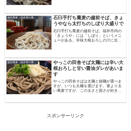
ような民家風の店です。玄関を入ると靴
を脱ぎ、家に上がるように入ります。カ
ウンターに座り、おろし蕎麦をかつお節
抜きでオーダーしました。...
石臼手打ち蕎麦の越前そば、きょ
越前蕎麦（福井県の蕎麦）
うやなら太打ちのしぼり大盛りで
石臼手打ち蕎麦の越前そば。福井市内の
「きょうや」には「しぼり」というメニ
ューがある。辛味大根おろしの汁に生醤
油を入れたダシでいただく太打ちのおろ
し蕎麦。遠田のお気に入りのメニューな
ので、大盛りでいただく。なお金沢市の
喬屋（きょうや）とひらが...
やっこの田舎そば太麺には辛い大
越前蕎麦（福井県の蕎麦）
根おろしと甘い醤油ダレがあいま
す
やっこの田舎そばは太麺と細麺が選べま
すが、いつも太麺を選びます。箸より太
い蕎麦ですが、この太さと固さが好きな
んです。太麺なのでよく噛んで味わうタ
イプの蕎麦です。噛むともちもちとした
食感で、噛むほどに蕎麦の甘みがじわー
っと口の中に広がります。...
スポンサーリンク