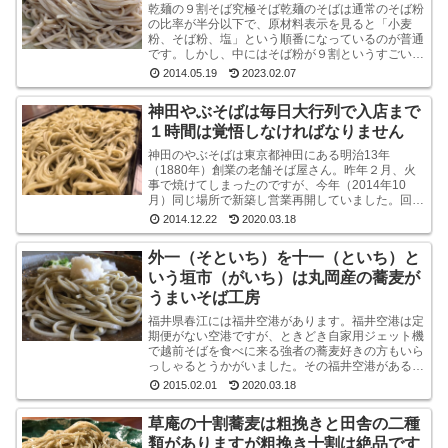
乾麺の９割そば究極そば乾麺のそばは通常のそば粉
の比率が半分以下で、原材料表示を見ると「小麦
粉、そば粉、塩」という順番になっているのが普通
です。しかし、中にはそば粉が９割というすごい乾
麺のそばもあるんですね。味も香りもなかなかよい
2014.05.19
2023.02.07
です山本食品...
神田やぶそばは毎日大行列で入店まで
１時間は覚悟しなければなりません
神田のやぶそばは東京都神田にある明治13年
（1880年）創業の老舗そば屋さん。昨年２月、火
事で焼けてしまったのですが、今年（2014年10
月）同じ場所で新築し営業再開していました。回り
は高層ビルばかりという都内一等地に、ビルではな
2014.12.22
2020.03.18
く平屋のよ...
外一（そといち）を十一（といち）と
いう垣市（がいち）は丸岡産の蕎麦が
うまいそば工房
福井県春江には福井空港があります。福井空港は定
期便がない空港ですが、ときどき自家用ジェット機
で越前そばを食べに来る強者の蕎麦好きの方もいら
っしゃるとうかがいました。その福井空港がある春
江には、垣市（がいち）という小さなお蕎麦屋さん
2015.02.01
2020.03.18
があります...
草庵の十割蕎麦は粗挽きと田舎の二種
類がありますが粗挽き十割は絶品です