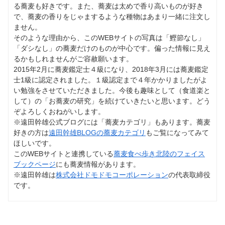
る蕎麦も好きです。また、蕎麦は太めで香り高いものが好き
で、蕎麦の香りをじゃまするような種物はあまり一緒に注文し
ません。
そのような理由から、このWEBサイトの写真は「鰹節なし」
「ダシなし」の蕎麦だけのものが中心です。偏った情報に見え
るかもしれませんがご容赦願います。
2015年2月に蕎麦鑑定士４級になり、2018年3月には蕎麦鑑定
士1級に認定されました。１級認定まで４年かかりましたがよ
い勉強をさせていただきました。今後も趣味として（食道楽と
して）の「お蕎麦の研究」を続けていきたいと思います。どう
ぞよろしくおねがいします。
※遠田幹雄公式ブログには「蕎麦カテゴリ」もあります。蕎麦
好きの方は
遠田幹雄BLOGの蕎麦カテゴリ
もご覧になってみて
ほしいです。
このWEBサイトと連携している
蕎麦食べ歩き北陸のフェイス
ブックページ
にも蕎麦情報があります。
※遠田幹雄は
株式会社ドモドモコーポレーション
の代表取締役
です。