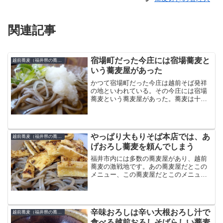
関連記事
宿場町だった今庄には宿場蕎麦と
越前蕎麦（福井県の蕎麦）
いう蕎麦屋があった
かつて宿場町だった今庄は越前そば発祥
の地といわれている。その今庄には宿場
蕎麦という蕎麦屋があった。蕎麦は十一
で、蕎麦「十」に対しつなぎ「一」とい
う９割以上の蕎麦である。今庄の蕎麦ら
しく少し太めで固いそば麺で十分に噛み
ごたえがある蕎麦である。...
やっぱり大もりそば本店では、あ
越前蕎麦（福井県の蕎麦）
げおろし蕎麦を頼んでしまう
福井市内には多数の蕎麦屋があり、越前
蕎麦の激戦地です。あの蕎麦屋だとこの
メニュー、この蕎麦屋だとこのメニュー
と、ついついその蕎麦屋の看板メニュー
を頼んでしまうことが多いです。ここ、
大もりそば本店では、なぜかあげおろし
蕎麦を大盛りで頼んでしま...
辛味おろしは辛い大根おろし汁で
越前蕎麦（福井県の蕎麦）
食べる越前おろしそばらしい蕎麦