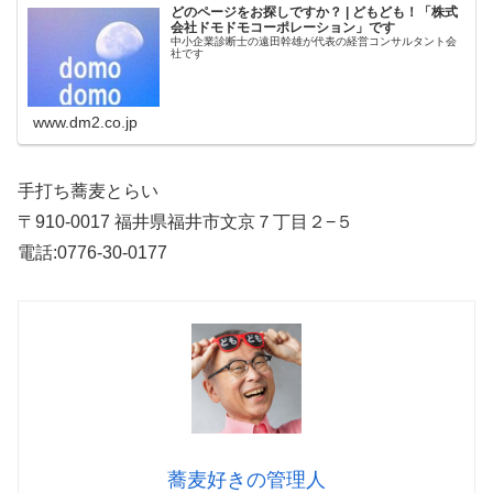
どのページをお探しですか？ | どもども！「株式
会社ドモドモコーポレーション」です
中小企業診断士の遠田幹雄が代表の経営コンサルタント会
社です
www.dm2.co.jp
手打ち蕎麦とらい
〒910-0017 福井県福井市文京７丁目２−５
電話:0776-30-0177
蕎麦好きの管理人