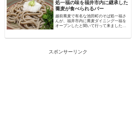
処一福の味を福井市内に継承した
蕎麦が食べられるバー
越前蕎麦で有名な池田町のそば処一福さ
んが、福井市内に蕎麦ダイニング一福を
オープンしたと聞いて行って来ました。
2015年4月1日オープンで、池田町「一福
そば」の伝統の味を継承 厳選素材を取
り揃えた蕎麦Diningが登場！と一福さん
のホームペー...
スポンサーリンク