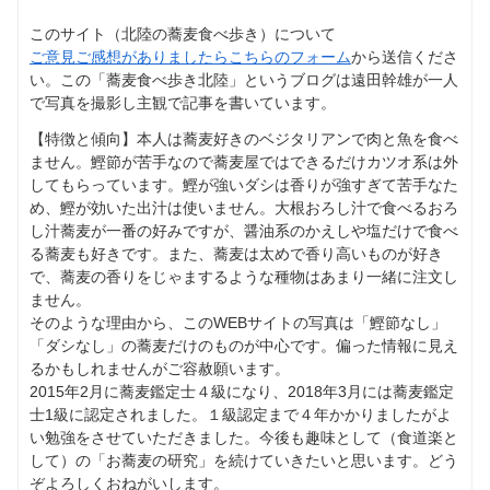
このサイト（北陸の蕎麦食べ歩き）について
ご意見ご感想がありましたらこちらのフォーム
から送信くださ
い。この「蕎麦食べ歩き北陸」というブログは遠田幹雄が一人
で写真を撮影し主観で記事を書いています。
【特徴と傾向】本人は蕎麦好きのベジタリアンで肉と魚を食べ
ません。鰹節が苦手なので蕎麦屋ではできるだけカツオ系は外
してもらっています。鰹が強いダシは香りが強すぎて苦手なた
め、鰹が効いた出汁は使いません。大根おろし汁で食べるおろ
し汁蕎麦が一番の好みですが、醤油系のかえしや塩だけで食べ
る蕎麦も好きです。また、蕎麦は太めで香り高いものが好き
で、蕎麦の香りをじゃまするような種物はあまり一緒に注文し
ません。
そのような理由から、このWEBサイトの写真は「鰹節なし」
「ダシなし」の蕎麦だけのものが中心です。偏った情報に見え
るかもしれませんがご容赦願います。
2015年2月に蕎麦鑑定士４級になり、2018年3月には蕎麦鑑定
士1級に認定されました。１級認定まで４年かかりましたがよ
い勉強をさせていただきました。今後も趣味として（食道楽と
して）の「お蕎麦の研究」を続けていきたいと思います。どう
ぞよろしくおねがいします。