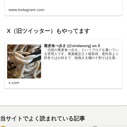
www.instagram.com
X（旧ツイッター）もやってます
蕎麦食べ歩き (@sindanorg) on X
「北陸の蕎麦食べ歩き」というブログを書いてい
る管理人です。蕎麦鑑定士１級取得。更科系より
田舎そばが好きで、粗挽き太麺の十割そばを最も
好みます。鰹節が苦手なので鰹の匂いの強い出汁
だと使わないことがあり、大根おろし絞り汁と醤
油でいただく食べ方が…
x.com
当サイトでよく読まれている記事