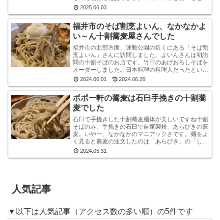
うより感で味わう系です。うまいです。※なお、お
2025.06.03
ろしそばに...
福井市のそば割烹よいん、なかなかよ
い～ん十割蕎麦屋さんでした
福井市の北部方面、運動公園の近くにある「そば割
烹よいん」さんに訪問しました。よいんさんは初訪
問の十割そばのお店です。竹田のあげおろしそばを
オーダーしました。日本料理の料理人だったという
店主が蕎麦屋として運営されています。メニューは
2024.06.01
2024.06.26
蕎麦屋らし...
ポポー軒の蕎麦は石臼手挽きの十割蕎
麦でした
石臼で手挽きした十割蕎麦麺体が美しいですね十割
そばのみ、手挽きの石臼で自家製粉、あらびきの蕎
麦。いやー、なかなかのマニアックさです。麺をよ
く見ると蕎麦の注文したのは「あらびき」の「しょ
うゆおろし」と「塩おろし」の二種です。温かい蕎
2024.05.31
麦も選べる...
人気記事
▼以下は人気記事（アクセス数の多い順）の5件です