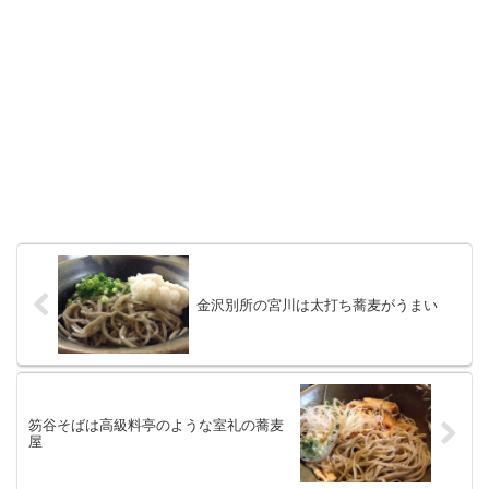
金沢別所の宮川は太打ち蕎麦がうまい
笏谷そばは高級料亭のような室礼の蕎麦
屋