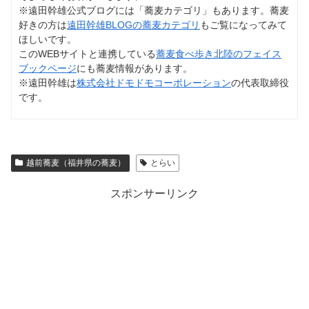
※遠田幹雄公式ブログには「蕎麦カテゴリ」もあります。蕎麦
好きの方は
遠田幹雄BLOGの蕎麦カテゴリ
もご覧になってみて
ほしいです。
このWEBサイトと連携している
蕎麦食べ歩き北陸のフェイス
ブックページ
にも蕎麦情報があります。
※遠田幹雄は
株式会社ドモドモコーポレーション
の代表取締役
です。
越前蕎麦（福井県の蕎麦）
とらい
スポンサーリンク