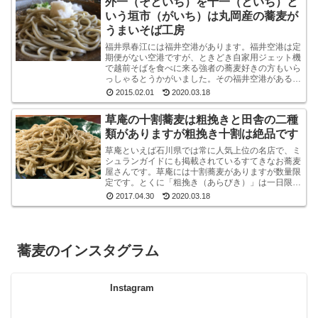
外一（そといち）を十一（といち）と
いう垣市（がいち）は丸岡産の蕎麦が
うまいそば工房
福井県春江には福井空港があります。福井空港は定
期便がない空港ですが、ときどき自家用ジェット機
で越前そばを食べに来る強者の蕎麦好きの方もいら
っしゃるとうかがいました。その福井空港がある春
江には、垣市（がいち）という小さなお蕎麦屋さん
2015.02.01
2020.03.18
があります...
草庵の十割蕎麦は粗挽きと田舎の二種
類がありますが粗挽き十割は絶品です
草庵といえば石川県では常に人気上位の名店で、ミ
シュランガイドにも掲載されているすてきなお蕎麦
屋さんです。草庵には十割蕎麦がありますが数量限
定です。とくに「粗挽き（あらびき）」は一日限定
１０食というレアな十割蕎麦です。もしも、十割粗
2017.04.30
2020.03.18
挽きがオー...
蕎麦のインスタグラム
Instagram