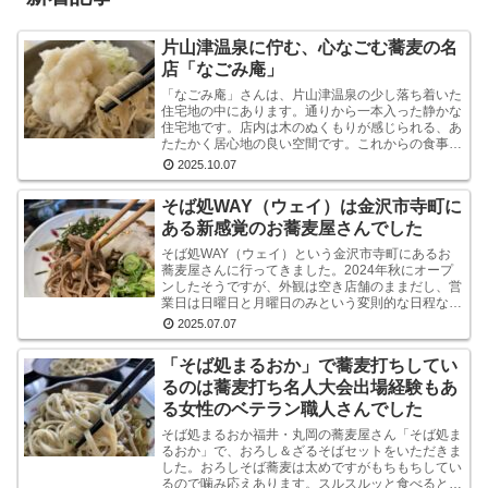
片山津温泉に佇む、心なごむ蕎麦の名
店「なごみ庵」
「なごみ庵」さんは、片山津温泉の少し落ち着いた
住宅地の中にあります。通りから一本入った静かな
住宅地です。店内は木のぬくもりが感じられる、あ
たたかく居心地の良い空間です。これからの食事へ
の期待が自然と高まります。メニューを拝見する
2025.10.07
と、様々なお...
そば処WAY（ウェイ）は金沢市寺町に
ある新感覚のお蕎麦屋さんでした
そば処WAY（ウェイ）という金沢市寺町にあるお
蕎麦屋さんに行ってきました。2024年秋にオープ
ンしたそうですが、外観は空き店舗のままだし、営
業日は日曜日と月曜日のみという変則的な日程なの
で、まだ認知度はそれほど高くないようです。しか
2025.07.07
し、店内...
「そば処まるおか」で蕎麦打ちしてい
るのは蕎麦打ち名人大会出場経験もあ
る女性のベテラン職人さんでした
そば処まるおか福井・丸岡の蕎麦屋さん「そば処ま
るおか」で、おろし＆ざるそばセットをいただきま
した。おろしそば蕎麦は太めですがもちもちしてい
るので噛み応えあります。スルスルッと食べるとい