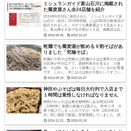
ミシュランガイド富山石川に掲載され
た蕎麦屋さん全24店舗を紹介
2016年6月3日に発売された「ミシュランガイド富
山石川（金沢）2016特別版」には290店の飲食店が
紹介されました。そのうち蕎麦屋は２４店ありまし
た。富山県が９店で石川県が１５店。掲載店は以下
のとおりです。ミシュラン・ガイド富山石川（金
2016.06.05
2020.10.23
沢...
乾麺でも蕎麦湯が飲める９割そばがあ
りました「究極そば」
乾麺の９割そば究極そば乾麺のそばは通常のそば粉
の比率が半分以下で、原材料表示を見ると「小麦
粉、そば粉、塩」という順番になっているのが普通
です。しかし、中にはそば粉が９割というすごい乾
麺のそばもあるんですね。味も香りもなかなかよい
2014.05.19
2023.02.07
です山本食品...
神田やぶそばは毎日大行列で入店まで
１時間は覚悟しなければなりません
神田のやぶそばは東京都神田にある明治13年
（1880年）創業の老舗そば屋さん。昨年２月、火
事で焼けてしまったのですが、今年（2014年10
月）同じ場所で新築し営業再開していました。回り
は高層ビルばかりという都内一等地に、ビルではな
2014.12.22
2020.03.18
く平屋のよ...