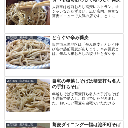
大宮亭は越前おろし蕎麦レストラン。オ
シャレなたたずまい、広い店内、豊富な
蕎麦メニューで人気の店です。とくにお
昼は百席満席、午後1時過ぎならやっと入
れるくらいの混雑ぶり。越前おろし蕎麦
は辛味おろしがおすすめです。辛味大根
のおろし汁とかえし醤油...
どうぐや辛み蕎麦
越前蕎麦（福井県の蕎麦）
坂井市三国地区は「辛み蕎麦」という呼
び名の越前蕎麦があります。辛み蕎麦と
は、辛み大根おろしの絞り汁とダシをあ
わせて食べる越前蕎麦で、大根おろしは
使わず大根おろし汁だけを使うのが特徴
です。現在は１６店舗も辛み蕎麦を食べ
るお蕎麦屋さんがあるそう...
自宅の年越しそばは蕎麦打ち名人
越前蕎麦（福井県の蕎麦）
の手打ちそば
年越しそばは蕎麦打ち名人の手打ちそば
を通販で購入し、自宅でいただきまし
た。おいしい蕎麦を自宅でいただける贅
沢に感謝です。蕎麦は安久名人が打った
蕎麦です。
蕎麦ダイニング一福は池田町そば
越前蕎麦（福井県の蕎麦）