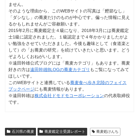
ません。
そのような理由から、このWEBサイトの写真は「鰹節なし」
「ダシなし」の蕎麦だけのものが中心です。偏った情報に見え
るかもしれませんがご容赦願います。
2015年2月に蕎麦鑑定士４級になり、2018年3月には蕎麦鑑定
士1級に認定されました。１級認定まで４年かかりましたがよ
い勉強をさせていただきました。今後も趣味として（食道楽と
して）の「お蕎麦の研究」を続けていきたいと思います。どう
ぞよろしくおねがいします。
※遠田幹雄公式ブログには「蕎麦カテゴリ」もあります。蕎麦
好きの方は
遠田幹雄BLOGの蕎麦カテゴリ
もご覧になってみて
ほしいです。
このWEBサイトと連携している
蕎麦食べ歩き北陸のフェイス
ブックページ
にも蕎麦情報があります。
※遠田幹雄は
株式会社ドモドモコーポレーション
の代表取締役
です。
石川県の蕎麦
蕎麦鑑定士受講レポート
蕎麦処けんち