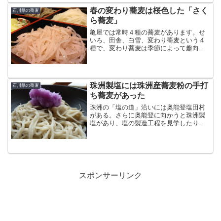
風呂と蕎麦が食べられるレストランが併
春の変わり蕎麦は桜色した「さく
石川県の蕎麦
設されています。や...
ら蕎麦」
亀屋では常時４種の蕎麦があります。せ
いろ、田舎、白雪、変わり蕎麦という４
種で、変わり蕎麦は季節によって趣向を
変えています。桜の見頃を迎えている石
川県内。今日のかわり蕎麦は「さくら蕎
麦」でした。桜色で、さくららしい香り
と味わいがありました。石...
珠洲製塩には珠洲産蕎麦粉の手打
石川県の蕎麦
ち蕎麦があった
珠洲の「塩の道」沿いには奥能登塩田村
がある。さらに奥能登に向かうと珠洲製
塩があり、塩の製造工程を見学したり食
事をしたりできる休憩所になっている。
そして、珠洲製塩では手打ち蕎麦を食べ
ることができた。地元の珠洲産蕎麦粉を
使った自家製手打ち蕎麦だ...
スポンサーリンク