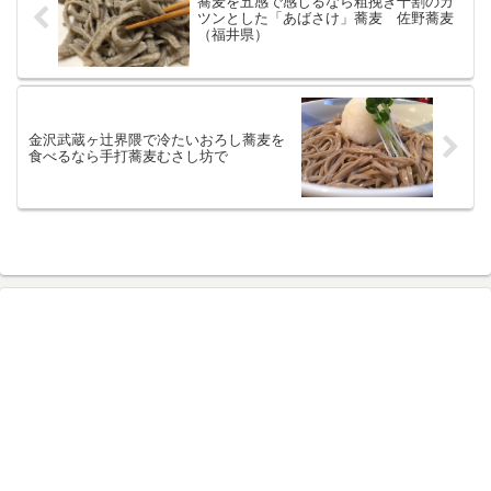
蕎麦を五感で感じるなら粗挽き十割のガ
ツンとした「あばさけ」蕎麦 佐野蕎麦
（福井県）
金沢武蔵ヶ辻界隈で冷たいおろし蕎麦を
食べるなら手打蕎麦むさし坊で