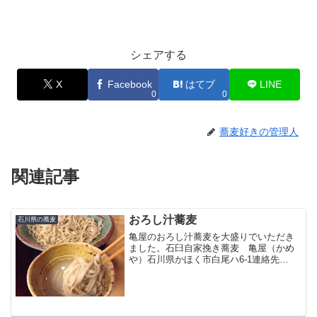
シェアする
X
Facebook
はてブ
LINE
0
0
蕎麦好きの管理人
関連記事
おろし汁蕎麦
石川県の蕎麦
亀屋のおろし汁蕎麦を大盛りでいただき
ました。石臼自家挽き蕎麦 亀屋（かめ
や）石川県かほく市白尾ハ6-1連絡先
（TEL）０７６ー２８３－０８６６定休
日は月曜日