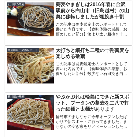
蕎麦やまぎしは2016年春に金沢
石川県の蕎麦
駅前から白山市（旧鳥越村）の山
奥に移転しましたが粗挽き十割そ
ばは健在でした
この記事は蕎麦鑑定士のレポートとして
書いた内容です。【食味体験の感想、お
薦めしたい部分】箸より太い粗挽き十割
の田舎蕎麦は健在でした。これまで金沢
駅前にあった蕎麦やまぎしは、2016年春
に店主のご実家である白山市左礫町（旧
太打ちと細打ち二種の十割蕎麦を
蕎麦鑑定士受講レポート
鳥越村）に移転。金沢...
楽しめる敬蔵
この記事は蕎麦鑑定士のレポートとして
書いた内容です。【食味体験の感想、お
薦めしたい部分】数少ない石臼挽き自家
製粉で、しかも玄蕎麦も農家から直接買
い付けているというこだわりの蕎麦屋が
石川県野々市市のそば処敬蔵（けいぞ
う）です。敬蔵の蕎麦はすべ...
やぶかぶれは輪島にできた新スポ
石川県の蕎麦
ット、ブータンの蕎麦を二八で打
った細麺と太麺があります
輪島市のまちなかに今年オープンしたば
かりの新スポットに行ってきました。ま
ちなかの空き家をリノベーションした分
棟タイプの商業集積でKABULET（カブー
レ）という名称。そのメイン施設にはお