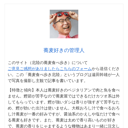
蕎麦好きの管理人
このサイト（北陸の蕎麦食べ歩き）について
ご意見ご感想がありましたらこちらのフォーム
から送信くださ
い。この「蕎麦食べ歩き北陸」というブログは遠田幹雄が一人
で写真を撮影し主観で記事を書いています。
【特徴と傾向】本人は蕎麦好きのベジタリアンで肉と魚を食べ
ません。鰹節が苦手なので蕎麦屋ではできるだけカツオ系は外
してもらっています。鰹が強いダシは香りが強すぎて苦手なた
め、鰹が効いた出汁は使いません。大根おろし汁で食べるおろ
し汁蕎麦が一番の好みですが、醤油系のかえしや塩だけで食べ
る蕎麦も好きです。また、蕎麦は太めで香り高いものが好き
で、蕎麦の香りをじゃまするような種物はあまり一緒に注文し