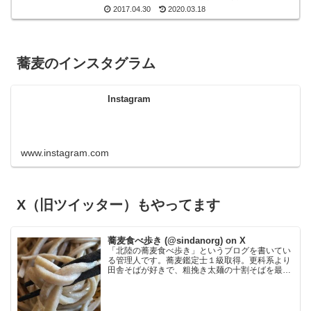
１０食というレアな十割蕎麦です。もしも、十割粗
2017.04.30
2020.03.18
挽きがオー...
蕎麦のインスタグラム
Instagram
www.instagram.com
X（旧ツイッター）もやってます
蕎麦食べ歩き (@sindanorg) on X
「北陸の蕎麦食べ歩き」というブログを書いてい
る管理人です。蕎麦鑑定士１級取得。更科系より
田舎そばが好きで、粗挽き太麺の十割そばを最も
好みます。鰹節が苦手なので鰹の匂いの強い出汁
だと使わないことがあり、大根おろし絞り汁と醤
油でいただく食べ方が…