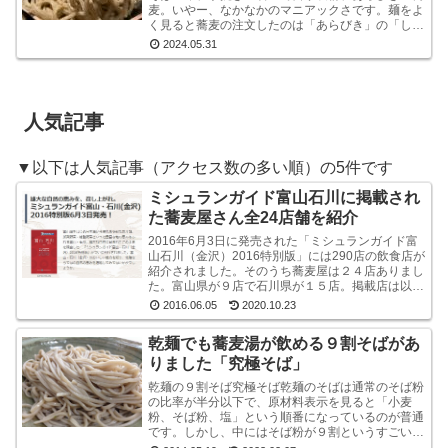
麦。いやー、なかなかのマニアックさです。麺をよ
く見ると蕎麦の注文したのは「あらびき」の「しょ
うゆおろし」と「塩おろし」の二種です。温かい蕎
2024.05.31
麦も選べる...
人気記事
▼以下は人気記事（アクセス数の多い順）の5件です
ミシュランガイド富山石川に掲載され
た蕎麦屋さん全24店舗を紹介
2016年6月3日に発売された「ミシュランガイド富
山石川（金沢）2016特別版」には290店の飲食店が
紹介されました。そのうち蕎麦屋は２４店ありまし
た。富山県が９店で石川県が１５店。掲載店は以下
のとおりです。ミシュラン・ガイド富山石川（金
2016.06.05
2020.10.23
沢...
乾麺でも蕎麦湯が飲める９割そばがあ
りました「究極そば」
乾麺の９割そば究極そば乾麺のそばは通常のそば粉
の比率が半分以下で、原材料表示を見ると「小麦
粉、そば粉、塩」という順番になっているのが普通
です。しかし、中にはそば粉が９割というすごい乾
麺のそばもあるんですね。味も香りもなかなかよい