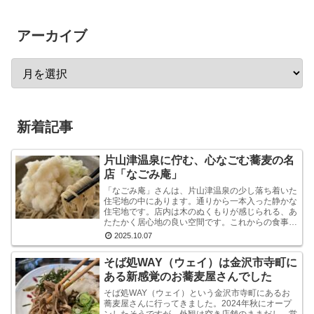
アーカイブ
新着記事
片山津温泉に佇む、心なごむ蕎麦の名
店「なごみ庵」
「なごみ庵」さんは、片山津温泉の少し落ち着いた
住宅地の中にあります。通りから一本入った静かな
住宅地です。店内は木のぬくもりが感じられる、あ
たたかく居心地の良い空間です。これからの食事へ
の期待が自然と高まります。メニューを拝見する
2025.10.07
と、様々なお...
そば処WAY（ウェイ）は金沢市寺町に
ある新感覚のお蕎麦屋さんでした
そば処WAY（ウェイ）という金沢市寺町にあるお
蕎麦屋さんに行ってきました。2024年秋にオープ