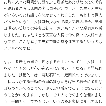
お店に入った時間がお昼を少し過ぎたあたりだったので食
べ終わるころは店内の客は自分だけでした。ご主人と奥様
がいろいろとお話しを聞かせてくれました。もともと職人
だったというご主人は口数少なめで職人気質の様子。奥様
は明るい笑顔での接客は初々しさとあたたかな親切さを感
じました。おふたりとも実直な人柄で仲の良いご夫婦のよ
うです。こんな感じで夫婦で蕎麦屋を運営するというのも
いいものですね。
なお、蕎麦を石臼で手挽きする理由についてご主人は「手
をかけたものほど心が込められておいしくなる」と語られ
ました。技術的には、電動石臼の一定回転のそば粉より、
回転ムラがでる手動の石臼のほうがそば粉の粒子に適度な
ばらつきがでることで、ぷりぷり感がでるそばになるとい
うことがいえます。しかし、ご主人はそのような理屈より
も「手間をかけてでもおいしいものをお客様に食べてほし