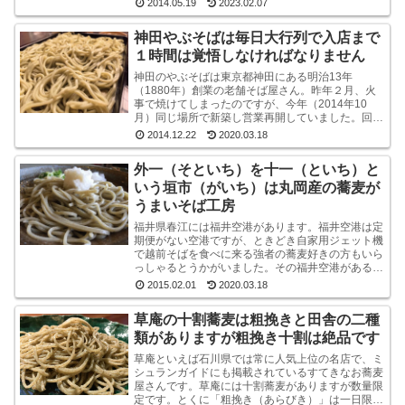
2014.05.19
2023.02.07
です山本食品...
神田やぶそばは毎日大行列で入店まで
１時間は覚悟しなければなりません
神田のやぶそばは東京都神田にある明治13年
（1880年）創業の老舗そば屋さん。昨年２月、火
事で焼けてしまったのですが、今年（2014年10
月）同じ場所で新築し営業再開していました。回り
は高層ビルばかりという都内一等地に、ビルではな
2014.12.22
2020.03.18
く平屋のよ...
外一（そといち）を十一（といち）と
いう垣市（がいち）は丸岡産の蕎麦が
うまいそば工房
福井県春江には福井空港があります。福井空港は定
期便がない空港ですが、ときどき自家用ジェット機
で越前そばを食べに来る強者の蕎麦好きの方もいら
っしゃるとうかがいました。その福井空港がある春
江には、垣市（がいち）という小さなお蕎麦屋さん
2015.02.01
2020.03.18
があります...
草庵の十割蕎麦は粗挽きと田舎の二種
類がありますが粗挽き十割は絶品です
草庵といえば石川県では常に人気上位の名店で、ミ
シュランガイドにも掲載されているすてきなお蕎麦
屋さんです。草庵には十割蕎麦がありますが数量限
定です。とくに「粗挽き（あらびき）」は一日限定