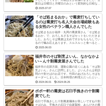
ンしたそうですが、外観は空き店舗のままだし、営
業日は日曜日と月曜日のみという変則的な日程なの
で、まだ認知度はそれほど高くないようです。しか
2025.07.07
し、店内...
「そば処まるおか」で蕎麦打ちしてい
るのは蕎麦打ち名人大会出場経験もあ
る女性のベテラン職人さんでした
そば処まるおか福井・丸岡の蕎麦屋さん「そば処ま
るおか」で、おろし＆ざるそばセットをいただきま
した。おろしそば蕎麦は太めですがもちもちしてい
るので噛み応えあります。スルスルッと食べるとい
うより感で味わう系です。うまいです。※なお、お
2025.06.03
ろしそばに...
福井市のそば割烹よいん、なかなかよ
い～ん十割蕎麦屋さんでした
福井市の北部方面、運動公園の近くにある「そば割
烹よいん」さんに訪問しました。よいんさんは初訪
問の十割そばのお店です。竹田のあげおろしそばを
オーダーしました。日本料理の料理人だったという
店主が蕎麦屋として運営されています。メニューは
2024.06.01
2024.06.26
蕎麦屋らし...
ポポー軒の蕎麦は石臼手挽きの十割蕎
麦でした
石臼で手挽きした十割蕎麦麺体が美しいですね十割
そばのみ、手挽きの石臼で自家製粉、あらびきの蕎