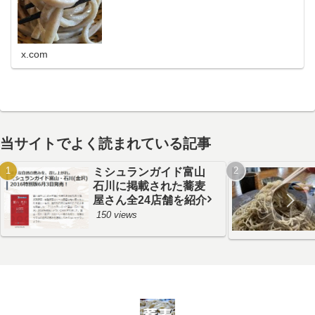
好みます。鰹節が苦手なので鰹の匂いの強い出汁
だと使わないことがあり、大根おろし絞り汁と醤
油でいただく食べ方が…
x.com
当サイトでよく読まれている記事
ミシュランガイド富山
石川に掲載された蕎麦
屋さん全24店舗を紹介
150 views