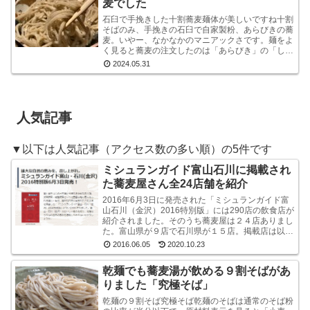
麦でした
石臼で手挽きした十割蕎麦麺体が美しいですね十割
そばのみ、手挽きの石臼で自家製粉、あらびきの蕎
麦。いやー、なかなかのマニアックさです。麺をよ
く見ると蕎麦の注文したのは「あらびき」の「しょ
うゆおろし」と「塩おろし」の二種です。温かい蕎
2024.05.31
麦も選べる...
人気記事
▼以下は人気記事（アクセス数の多い順）の5件です
ミシュランガイド富山石川に掲載され
た蕎麦屋さん全24店舗を紹介
2016年6月3日に発売された「ミシュランガイド富
山石川（金沢）2016特別版」には290店の飲食店が
紹介されました。そのうち蕎麦屋は２４店ありまし
た。富山県が９店で石川県が１５店。掲載店は以下
のとおりです。ミシュラン・ガイド富山石川（金
2016.06.05
2020.10.23
沢...
乾麺でも蕎麦湯が飲める９割そばがあ
りました「究極そば」
乾麺の９割そば究極そば乾麺のそばは通常のそば粉