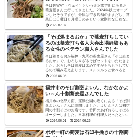
そば処WAY（ウェイ）という金沢市寺町にあるお
蕎麦屋さんに行ってきました。2024年秋にオープ
ンしたそうですが、外観は空き店舗のままだし、営
業日は日曜日と月曜日のみという変則的な日程なの
で、まだ認知度はそれほど高くないようです。しか
2025.07.07
し、店内...
「そば処まるおか」で蕎麦打ちしてい
るのは蕎麦打ち名人大会出場経験もあ
る女性のベテラン職人さんでした
そば処まるおか福井・丸岡の蕎麦屋さん「そば処ま
るおか」で、おろし＆ざるそばセットをいただきま
した。おろしそば蕎麦は太めですがもちもちしてい
るので噛み応えあります。スルスルッと食べるとい
うより感で味わう系です。うまいです。※なお、お
2025.06.03
ろしそばに...
福井市のそば割烹よいん、なかなかよ
い～ん十割蕎麦屋さんでした
福井市の北部方面、運動公園の近くにある「そば割
烹よいん」さんに訪問しました。よいんさんは初訪
問の十割そばのお店です。竹田のあげおろしそばを
オーダーしました。日本料理の料理人だったという
店主が蕎麦屋として運営されています。メニューは
2024.06.01
2024.06.26
蕎麦屋らし...
ポポー軒の蕎麦は石臼手挽きの十割蕎