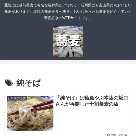
北陸には越前蕎麦で有名な福井県だけでなく、石川県にも富山県にもおいしい
蕎麦があります。北陸の蕎麦を食べ歩き、おいしかったお蕎麦を紹介していく
蕎麦好きのWEBサイトです。
純そば
「純そば」は輪島やぶ本店の坂口
石川県の蕎麦
さんが再開した十割蕎麦の店
2015.05.02