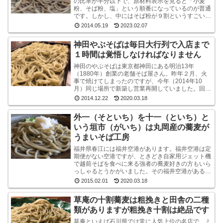
の比率が半分以下で、原材料表示を見ると「小麦
粉、そば粉、塩」という順番になっているのが普通
です。しかし、中にはそば粉が９割というすごい乾
麺のそばもあるんですね。味も香りもなかなかよい
2014.05.19
2023.02.07
です山本食品...
神田やぶそばは毎日大行列で入店まで
１時間は覚悟しなければなりません
神田のやぶそばは東京都神田にある明治13年
（1880年）創業の老舗そば屋さん。昨年２月、火
事で焼けてしまったのですが、今年（2014年10
月）同じ場所で新築し営業再開していました。回り
は高層ビルばかりという都内一等地に、ビルではな
2014.12.22
2020.03.18
く平屋のよ...
外一（そといち）を十一（といち）と
いう垣市（がいち）は丸岡産の蕎麦が
うまいそば工房
福井県春江には福井空港があります。福井空港は定
期便がない空港ですが、ときどき自家用ジェット機
で越前そばを食べに来る強者の蕎麦好きの方もいら
っしゃるとうかがいました。その福井空港がある春
江には、垣市（がいち）という小さなお蕎麦屋さん
2015.02.01
2020.03.18
があります...
草庵の十割蕎麦は粗挽きと田舎の二種
類がありますが粗挽き十割は絶品です
草庵といえば石川県では常に人気上位の名店で、ミ