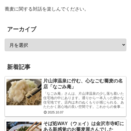
蕎麦に関する対話を楽しんでください。
アーカイブ
新着記事
片山津温泉に佇む、心なごむ蕎麦の名
店「なごみ庵」
「なごみ庵」さんは、片山津温泉の少し落ち着いた
住宅地の中にあります。通りから一本入った静かな
住宅地です。店内は木のぬくもりが感じられる、あ
たたかく居心地の良い空間です。これからの食事へ
の期待が自然と高まります。メニューを拝見する
2025.10.07
と、様々なお...
そば処WAY（ウェイ）は金沢市寺町に
ある新感覚のお蕎麦屋さんでした