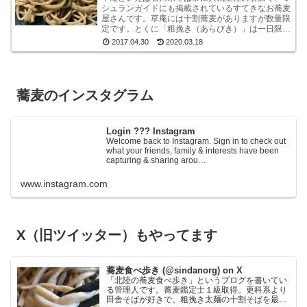
シュランガイドにも掲載されているすてきなお蕎麦
屋さんです。草庵には十割蕎麦がありますが数量限
定です。とくに「粗挽き（あらびき）」は一日限定
１０食というレアな十割蕎麦です。もしも、十割粗
2017.04.30
2020.03.18
挽きがオー...
蕎麦のインスタグラム
Login ??? Instagram
Welcome back to Instagram. Sign in to check out
what your friends, family & interests have been
capturing & sharing arou…
www.instagram.com
X（旧ツイッター）もやってます
蕎麦食べ歩き (@sindanorg) on X
「北陸の蕎麦食べ歩き」というブログを書いてい
る管理人です。蕎麦鑑定士１級取得。更科系より
田舎そばが好きで、粗挽き太麺の十割そばを最も