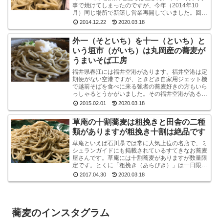
事で焼けてしまったのですが、今年（2014年10
月）同じ場所で新築し営業再開していました。回り
は高層ビルばかりという都内一等地に、ビルではな
2014.12.22
2020.03.18
く平屋のよ...
外一（そといち）を十一（といち）と
いう垣市（がいち）は丸岡産の蕎麦が
うまいそば工房
福井県春江には福井空港があります。福井空港は定
期便がない空港ですが、ときどき自家用ジェット機
で越前そばを食べに来る強者の蕎麦好きの方もいら
っしゃるとうかがいました。その福井空港がある春
江には、垣市（がいち）という小さなお蕎麦屋さん
2015.02.01
2020.03.18
があります...
草庵の十割蕎麦は粗挽きと田舎の二種
類がありますが粗挽き十割は絶品です
草庵といえば石川県では常に人気上位の名店で、ミ
シュランガイドにも掲載されているすてきなお蕎麦
屋さんです。草庵には十割蕎麦がありますが数量限
定です。とくに「粗挽き（あらびき）」は一日限定
１０食というレアな十割蕎麦です。もしも、十割粗
2017.04.30
2020.03.18
挽きがオー...
蕎麦のインスタグラム