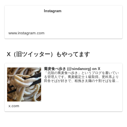
Instagram
www.instagram.com
X（旧ツイッター）もやってます
蕎麦食べ歩き (@sindanorg) on X
「北陸の蕎麦食べ歩き」というブログを書いてい
る管理人です。蕎麦鑑定士１級取得。更科系より
田舎そばが好きで、粗挽き太麺の十割そばを最も
好みます。鰹節が苦手なので鰹の匂いの強い出汁
だと使わないことがあり、大根おろし絞り汁と醤
油でいただく食べ方が…
x.com