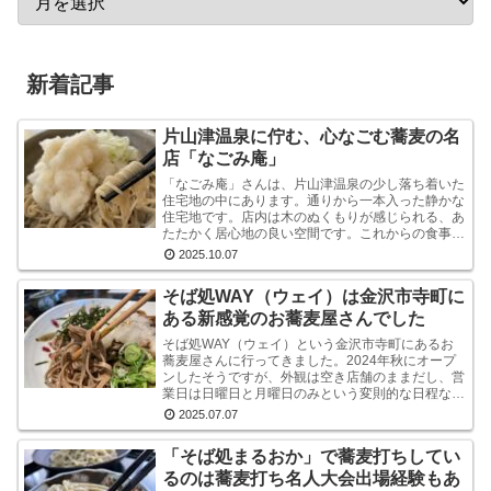
新着記事
片山津温泉に佇む、心なごむ蕎麦の名
店「なごみ庵」
「なごみ庵」さんは、片山津温泉の少し落ち着いた
住宅地の中にあります。通りから一本入った静かな
住宅地です。店内は木のぬくもりが感じられる、あ
たたかく居心地の良い空間です。これからの食事へ
の期待が自然と高まります。メニューを拝見する
2025.10.07
と、様々なお...
そば処WAY（ウェイ）は金沢市寺町に
ある新感覚のお蕎麦屋さんでした
そば処WAY（ウェイ）という金沢市寺町にあるお
蕎麦屋さんに行ってきました。2024年秋にオープ
ンしたそうですが、外観は空き店舗のままだし、営
業日は日曜日と月曜日のみという変則的な日程なの
で、まだ認知度はそれほど高くないようです。しか
2025.07.07
し、店内...
「そば処まるおか」で蕎麦打ちしてい
るのは蕎麦打ち名人大会出場経験もあ