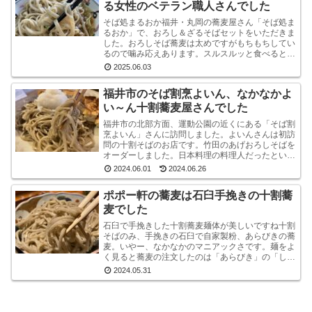
る女性のベテラン職人さんでした
そば処まるおか福井・丸岡の蕎麦屋さん「そば処ま
るおか」で、おろし＆ざるそばセットをいただきま
した。おろしそば蕎麦は太めですがもちもちしてい
るので噛み応えあります。スルスルッと食べるとい
うより感で味わう系です。うまいです。※なお、お
2025.06.03
ろしそばに...
福井市のそば割烹よいん、なかなかよ
い～ん十割蕎麦屋さんでした
福井市の北部方面、運動公園の近くにある「そば割
烹よいん」さんに訪問しました。よいんさんは初訪
問の十割そばのお店です。竹田のあげおろしそばを
オーダーしました。日本料理の料理人だったという
店主が蕎麦屋として運営されています。メニューは
2024.06.01
2024.06.26
蕎麦屋らし...
ポポー軒の蕎麦は石臼手挽きの十割蕎
麦でした
石臼で手挽きした十割蕎麦麺体が美しいですね十割
そばのみ、手挽きの石臼で自家製粉、あらびきの蕎
麦。いやー、なかなかのマニアックさです。麺をよ
く見ると蕎麦の注文したのは「あらびき」の「しょ
うゆおろし」と「塩おろし」の二種です。温かい蕎
2024.05.31
麦も選べる...