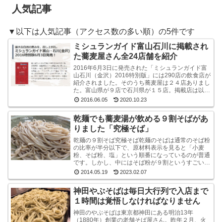
人気記事
▼以下は人気記事（アクセス数の多い順）の5件です
ミシュランガイド富山石川に掲載され
た蕎麦屋さん全24店舗を紹介
2016年6月3日に発売された「ミシュランガイド富
山石川（金沢）2016特別版」には290店の飲食店が
紹介されました。そのうち蕎麦屋は２４店ありまし
た。富山県が９店で石川県が１５店。掲載店は以下
のとおりです。ミシュラン・ガイド富山石川（金
2016.06.05
2020.10.23
沢...
乾麺でも蕎麦湯が飲める９割そばがあ
りました「究極そば」
乾麺の９割そば究極そば乾麺のそばは通常のそば粉
の比率が半分以下で、原材料表示を見ると「小麦
粉、そば粉、塩」という順番になっているのが普通
です。しかし、中にはそば粉が９割というすごい乾
麺のそばもあるんですね。味も香りもなかなかよい
2014.05.19
2023.02.07
です山本食品...
神田やぶそばは毎日大行列で入店まで
１時間は覚悟しなければなりません
神田のやぶそばは東京都神田にある明治13年
（1880年）創業の老舗そば屋さん。昨年２月、火