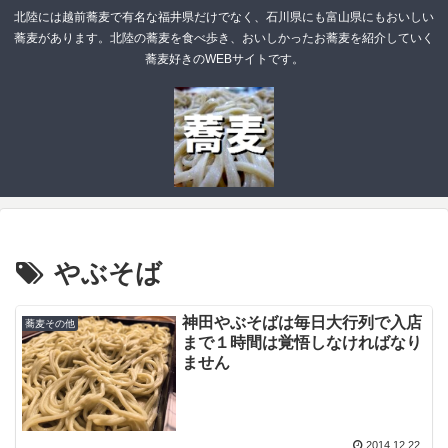
北陸には越前蕎麦で有名な福井県だけでなく、石川県にも富山県にもおいしい
蕎麦があります。北陸の蕎麦を食べ歩き、おいしかったお蕎麦を紹介していく
蕎麦好きのWEBサイトです。
やぶそば
神田やぶそばは毎日大行列で入店
蕎麦その他
まで１時間は覚悟しなければなり
ません
2014.12.22