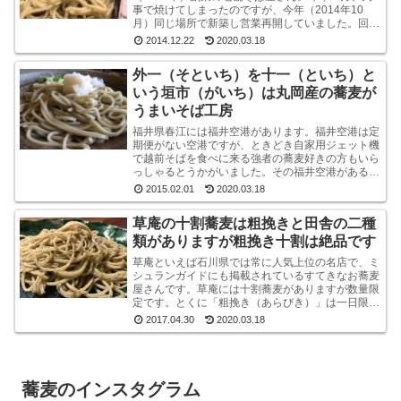
事で焼けてしまったのですが、今年（2014年10
月）同じ場所で新築し営業再開していました。回り
は高層ビルばかりという都内一等地に、ビルではな
2014.12.22
2020.03.18
く平屋のよ...
外一（そといち）を十一（といち）と
いう垣市（がいち）は丸岡産の蕎麦が
うまいそば工房
福井県春江には福井空港があります。福井空港は定
期便がない空港ですが、ときどき自家用ジェット機
で越前そばを食べに来る強者の蕎麦好きの方もいら
っしゃるとうかがいました。その福井空港がある春
江には、垣市（がいち）という小さなお蕎麦屋さん
2015.02.01
2020.03.18
があります...
草庵の十割蕎麦は粗挽きと田舎の二種
類がありますが粗挽き十割は絶品です
草庵といえば石川県では常に人気上位の名店で、ミ
シュランガイドにも掲載されているすてきなお蕎麦
屋さんです。草庵には十割蕎麦がありますが数量限
定です。とくに「粗挽き（あらびき）」は一日限定
１０食というレアな十割蕎麦です。もしも、十割粗
2017.04.30
2020.03.18
挽きがオー...
蕎麦のインスタグラム