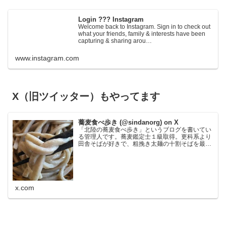
Login ??? Instagram
Welcome back to Instagram. Sign in to check out
what your friends, family & interests have been
capturing & sharing arou…
www.instagram.com
X（旧ツイッター）もやってます
蕎麦食べ歩き (@sindanorg) on X
「北陸の蕎麦食べ歩き」というブログを書いてい
る管理人です。蕎麦鑑定士１級取得。更科系より
田舎そばが好きで、粗挽き太麺の十割そばを最も
好みます。鰹節が苦手なので鰹の匂いの強い出汁
だと使わないことがあり、大根おろし絞り汁と醤
油でいただく食べ方が…
x.com