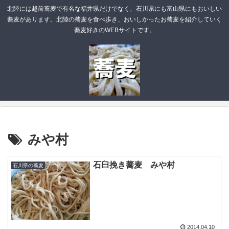
北陸には越前蕎麦で有名な福井県だけでなく、石川県にも富山県にもおいしい
蕎麦があります。北陸の蕎麦を食べ歩き、おいしかったお蕎麦を紹介していく
蕎麦好きのWEBサイトです。
みや村
石臼挽き蕎麦 みや村
石川県の蕎麦
2014.04.10