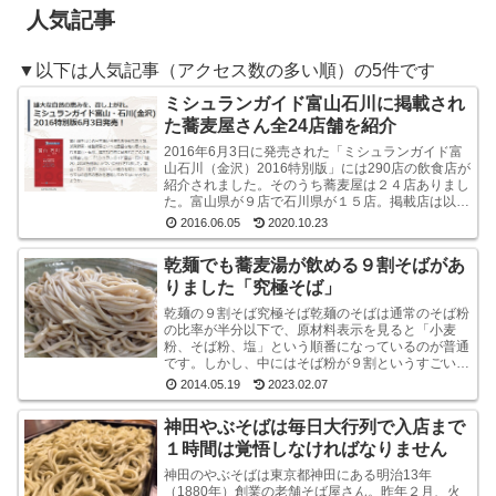
人気記事
▼以下は人気記事（アクセス数の多い順）の5件です
ミシュランガイド富山石川に掲載され
た蕎麦屋さん全24店舗を紹介
2016年6月3日に発売された「ミシュランガイド富
山石川（金沢）2016特別版」には290店の飲食店が
紹介されました。そのうち蕎麦屋は２４店ありまし
た。富山県が９店で石川県が１５店。掲載店は以下
のとおりです。ミシュラン・ガイド富山石川（金
2016.06.05
2020.10.23
沢...
乾麺でも蕎麦湯が飲める９割そばがあ
りました「究極そば」
乾麺の９割そば究極そば乾麺のそばは通常のそば粉
の比率が半分以下で、原材料表示を見ると「小麦
粉、そば粉、塩」という順番になっているのが普通
です。しかし、中にはそば粉が９割というすごい乾
麺のそばもあるんですね。味も香りもなかなかよい
2014.05.19
2023.02.07
です山本食品...
神田やぶそばは毎日大行列で入店まで
１時間は覚悟しなければなりません
神田のやぶそばは東京都神田にある明治13年
（1880年）創業の老舗そば屋さん。昨年２月、火