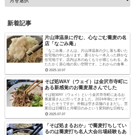
新着記事
片山津温泉に佇む、心なごむ蕎麦の名
店「なごみ庵」
「なごみ庵」さんは、片山津温泉の少し落ち着いた
住宅地の中にあります。通りから一本入った静かな
住宅地です。店内は木のぬくもりが感じられる、あ
たたかく居心地の良い空間です。これからの食事へ
の期待が自然と高まります。メニューを拝見する
2025.10.07
と、様々なお...
そば処WAY（ウェイ）は金沢市寺町に
ある新感覚のお蕎麦屋さんでした
そば処WAY（ウェイ）という金沢市寺町にあるお
蕎麦屋さんに行ってきました。2024年秋にオープ
ンしたそうですが、外観は空き店舗のままだし、営
業日は日曜日と月曜日のみという変則的な日程なの
で、まだ認知度はそれほど高くないようです。しか
2025.07.07
し、店内...
「そば処まるおか」で蕎麦打ちしてい
るのは蕎麦打ち名人大会出場経験もあ