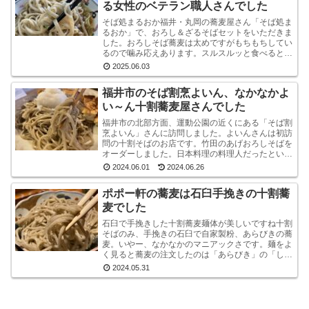
る女性のベテラン職人さんでした
そば処まるおか福井・丸岡の蕎麦屋さん「そば処ま
るおか」で、おろし＆ざるそばセットをいただきま
した。おろしそば蕎麦は太めですがもちもちしてい
るので噛み応えあります。スルスルッと食べるとい
うより感で味わう系です。うまいです。※なお、お
2025.06.03
ろしそばに...
福井市のそば割烹よいん、なかなかよ
い～ん十割蕎麦屋さんでした
福井市の北部方面、運動公園の近くにある「そば割
烹よいん」さんに訪問しました。よいんさんは初訪
問の十割そばのお店です。竹田のあげおろしそばを
オーダーしました。日本料理の料理人だったという
店主が蕎麦屋として運営されています。メニューは
2024.06.01
2024.06.26
蕎麦屋らし...
ポポー軒の蕎麦は石臼手挽きの十割蕎
麦でした
石臼で手挽きした十割蕎麦麺体が美しいですね十割
そばのみ、手挽きの石臼で自家製粉、あらびきの蕎
麦。いやー、なかなかのマニアックさです。麺をよ
く見ると蕎麦の注文したのは「あらびき」の「しょ
うゆおろし」と「塩おろし」の二種です。温かい蕎
2024.05.31
麦も選べる...