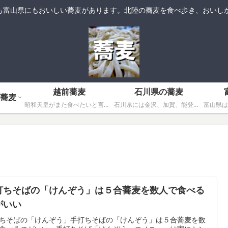
も富山県にもおいしい蕎麦があります。北陸の蕎麦を食べ歩き、おいしか
越前蕎麦
石川県の蕎麦
蕎麦
昭和天皇がまた食べたいと言ったことで有名な越前蕎麦は福井県の食文化を象徴する太くて固い味わい深い蕎麦です。
石川県には金沢、加賀、能登の風土気候にあわせた蕎麦の文化があります。
打ちそばの「けんぞう」は５合蕎麦を数人で食べる
がいい
ちそばの「けんぞう」手打ちそばの「けんぞう」は５合蕎麦を数