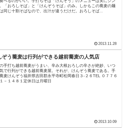
食べるのがいい。手打ちそば「けんぞう」のメニューは実にシン
。「おろしそば」と「けんぞうそば」のみ。しかもこの蕎麦の麺
は同じ十割そばなので、出汁が違うだけだ。おろしそば...
2013.11.28
んぞう蕎麦は行列ができる越前蕎麦の人気店
の手打ち越前蕎麦がうまい、辛み大根おろしの辛さが絶妙、いつ
気で行列ができる越前蕎麦屋。それが、けんぞう蕎麦である。手
蕎麦けんぞう福井県吉田郡永平寺町松岡春日３-２６TEL ０７７６
１－１４８１定休日は月曜日
2013.10.09