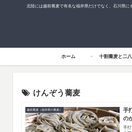
北陸には越前蕎麦で有名な福井県だけでなく、石川県に
ホーム
十割蕎麦と二八
けんぞう蕎麦
手
越前蕎麦（福井県の蕎麦）
の
手打