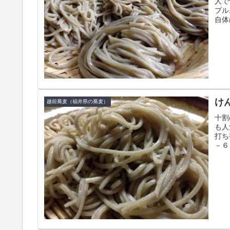
人で
プル
自体
け
越前蕎麦（福井県の蕎麦）
十割
も人
打ち
－６