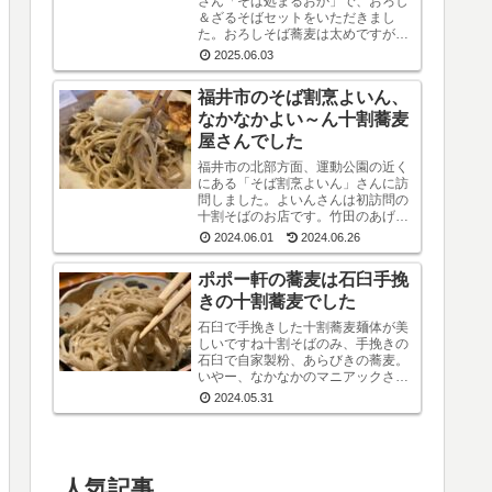
さん「そば処まるおか」で、おろし
＆ざるそばセットをいただきまし
た。おろしそば蕎麦は太めですがも
ちもちしているので噛み応えありま
2025.06.03
す。スルスルッと食べるというより
感で味わう系です。うまいです。※
福井市のそば割烹よいん、
なお、おろしそばに...
なかなかよい～ん十割蕎麦
屋さんでした
福井市の北部方面、運動公園の近く
にある「そば割烹よいん」さんに訪
問しました。よいんさんは初訪問の
十割そばのお店です。竹田のあげお
ろしそばをオーダーしました。日本
2024.06.01
2024.06.26
料理の料理人だったという店主が蕎
麦屋として運営されています。メニ
ポポー軒の蕎麦は石臼手挽
ューは蕎麦屋らし...
きの十割蕎麦でした
石臼で手挽きした十割蕎麦麺体が美
しいですね十割そばのみ、手挽きの
石臼で自家製粉、あらびきの蕎麦。
いやー、なかなかのマニアックさで
す。麺をよく見ると蕎麦の注文した
2024.05.31
のは「あらびき」の「しょうゆおろ
し」と「塩おろし」の二種です。温
かい蕎麦も選べる...
人気記事