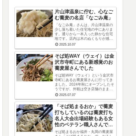
片山津温泉に佇む、心なご
む蕎麦の名店「なごみ庵」
「なごみ庵」さんは、片山津温泉の
少し落ち着いた住宅地の中にありま
す。通りから一本入った静かな住宅
地です。店内は木のぬくもりが感じ
られる、あたたかく居心地の良い空
2025.10.07
間です。これからの食事への期待が
自然と高まります。メニューを拝見
そば処WAY（ウェイ）は金
すると、様々なお...
沢市寺町にある新感覚のお
蕎麦屋さんでした
そば処WAY（ウェイ）という金沢市
寺町にあるお蕎麦屋さんに行ってき
ました。2024年秋にオープンしたそ
うですが、外観は空き店舗のままだ
し、営業日は日曜日と月曜日のみと
2025.07.07
いう変則的な日程なので、まだ認知
度はそれほど高くないようです。し
「そば処まるおか」で蕎麦
かし、店内...
打ちしているのは蕎麦打ち
名人大会出場経験もある女
性のベテラン職人さんでし
た
そば処まるおか福井・丸岡の蕎麦屋