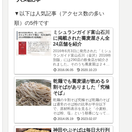
▼以下は人気記事（アクセス数の多い
順）の5件です
ミシュランガイド富山石川
に掲載された蕎麦屋さん全
24店舗を紹介
2016年6月3日に発売された「ミシュ
ランガイド富山石川（金沢）2016特
別版」には290店の飲食店が紹介さ
れました。そのうち蕎麦屋は２４店
ありました。富山県が９店で石川県
2016.06.05
2020.10.23
が１５店。掲載店は以下のとおりで
す。ミシュラン・ガイド富山石川
乾麺でも蕎麦湯が飲める９
（金沢...
割そばがありました「究極
そば」
乾麺の９割そば究極そば乾麺のそば
は通常のそば粉の比率が半分以下
で、原材料表示を見ると「小麦粉、
そば粉、塩」という順番になってい
るのが普通です。しかし、中にはそ
2014.05.19
2023.02.07
ば粉が９割というすごい乾麺のそば
もあるんですね。味も香りもなかな
神田やぶそばは毎日大行列
かよいです山本食品...