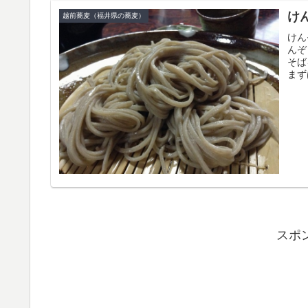
け
越前蕎麦（福井県の蕎麦）
けん
んぞ
そば
まず
スポ