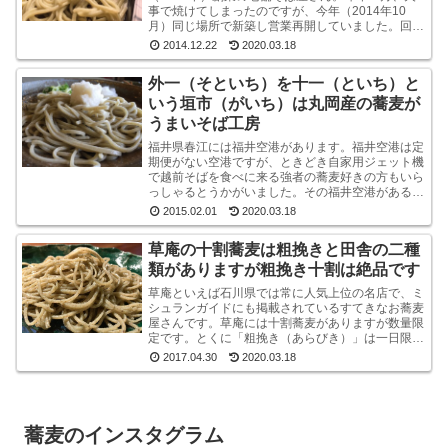
事で焼けてしまったのですが、今年（2014年10
月）同じ場所で新築し営業再開していました。回り
は高層ビルばかりという都内一等地に、ビルではな
2014.12.22
2020.03.18
く平屋のよ...
外一（そといち）を十一（といち）と
いう垣市（がいち）は丸岡産の蕎麦が
うまいそば工房
福井県春江には福井空港があります。福井空港は定
期便がない空港ですが、ときどき自家用ジェット機
で越前そばを食べに来る強者の蕎麦好きの方もいら
っしゃるとうかがいました。その福井空港がある春
江には、垣市（がいち）という小さなお蕎麦屋さん
2015.02.01
2020.03.18
があります...
草庵の十割蕎麦は粗挽きと田舎の二種
類がありますが粗挽き十割は絶品です
草庵といえば石川県では常に人気上位の名店で、ミ
シュランガイドにも掲載されているすてきなお蕎麦
屋さんです。草庵には十割蕎麦がありますが数量限
定です。とくに「粗挽き（あらびき）」は一日限定
１０食というレアな十割蕎麦です。もしも、十割粗
2017.04.30
2020.03.18
挽きがオー...
蕎麦のインスタグラム