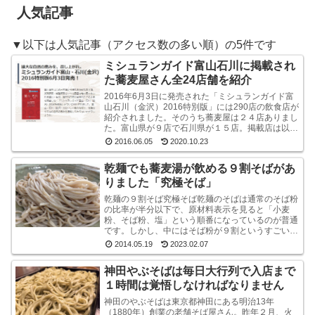
人気記事
▼以下は人気記事（アクセス数の多い順）の5件です
ミシュランガイド富山石川に掲載され
た蕎麦屋さん全24店舗を紹介
2016年6月3日に発売された「ミシュランガイド富
山石川（金沢）2016特別版」には290店の飲食店が
紹介されました。そのうち蕎麦屋は２４店ありまし
た。富山県が９店で石川県が１５店。掲載店は以下
のとおりです。ミシュラン・ガイド富山石川（金
2016.06.05
2020.10.23
沢...
乾麺でも蕎麦湯が飲める９割そばがあ
りました「究極そば」
乾麺の９割そば究極そば乾麺のそばは通常のそば粉
の比率が半分以下で、原材料表示を見ると「小麦
粉、そば粉、塩」という順番になっているのが普通
です。しかし、中にはそば粉が９割というすごい乾
麺のそばもあるんですね。味も香りもなかなかよい
2014.05.19
2023.02.07
です山本食品...
神田やぶそばは毎日大行列で入店まで
１時間は覚悟しなければなりません
神田のやぶそばは東京都神田にある明治13年
（1880年）創業の老舗そば屋さん。昨年２月、火