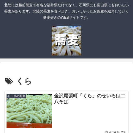
北陸には越前蕎麦で有名な福井県だけでなく、石川県にも富山県にもおいしい
蕎麦があります。北陸の蕎麦を食べ歩き、おいしかったお蕎麦を紹介していく
蕎麦好きのWEBサイトです。
くら
金沢尾張町「くら」のせいろは二
石川県の蕎麦
八そば
2014.10.23