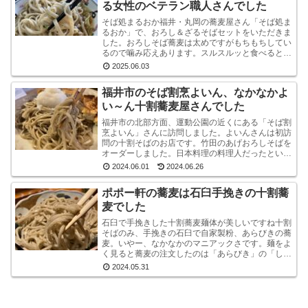
る女性のベテラン職人さんでした
そば処まるおか福井・丸岡の蕎麦屋さん「そば処ま
るおか」で、おろし＆ざるそばセットをいただきま
した。おろしそば蕎麦は太めですがもちもちしてい
るので噛み応えあります。スルスルッと食べるとい
うより感で味わう系です。うまいです。※なお、お
2025.06.03
ろしそばに...
福井市のそば割烹よいん、なかなかよ
い～ん十割蕎麦屋さんでした
福井市の北部方面、運動公園の近くにある「そば割
烹よいん」さんに訪問しました。よいんさんは初訪
問の十割そばのお店です。竹田のあげおろしそばを
オーダーしました。日本料理の料理人だったという
店主が蕎麦屋として運営されています。メニューは
2024.06.01
2024.06.26
蕎麦屋らし...
ポポー軒の蕎麦は石臼手挽きの十割蕎
麦でした
石臼で手挽きした十割蕎麦麺体が美しいですね十割
そばのみ、手挽きの石臼で自家製粉、あらびきの蕎
麦。いやー、なかなかのマニアックさです。麺をよ
く見ると蕎麦の注文したのは「あらびき」の「しょ
うゆおろし」と「塩おろし」の二種です。温かい蕎
2024.05.31
麦も選べる...