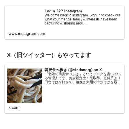
Login ??? Instagram
Welcome back to Instagram. Sign in to check out
what your friends, family & interests have been
capturing & sharing arou…
www.instagram.com
X（旧ツイッター）もやってます
蕎麦食べ歩き (@sindanorg) on X
「北陸の蕎麦食べ歩き」というブログを書いてい
る管理人です。蕎麦鑑定士１級取得。更科系より
田舎そばが好きで、粗挽き太麺の十割そばを最も
好みます。鰹節が苦手なので鰹の匂いの強い出汁
だと使わないことがあり、大根おろし絞り汁と醤
油でいただく食べ方が…
x.com