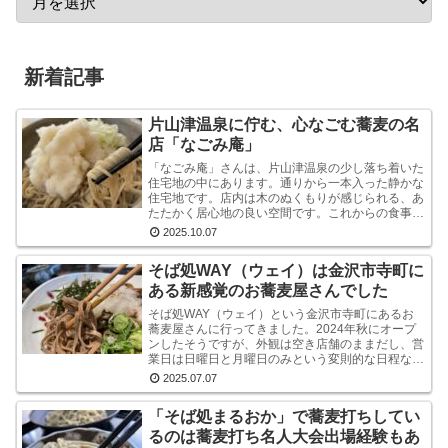
新着記事
片山津温泉に佇む、心なごむ蕎麦の名
店「なごみ庵」
「なごみ庵」さんは、片山津温泉の少し落ち着いた
住宅地の中にあります。通りから一本入った静かな
住宅地です。店内は木のぬくもりが感じられる、あ
たたかく居心地の良い空間です。これからの食事へ
の期待が自然と高まります。メニューを拝見する
2025.10.07
と、様々なお...
そば処WAY（ウェイ）は金沢市寺町に
ある新感覚のお蕎麦屋さんでした
そば処WAY（ウェイ）という金沢市寺町にあるお
蕎麦屋さんに行ってきました。2024年秋にオープ
ンしたそうですが、外観は空き店舗のままだし、営
業日は日曜日と月曜日のみという変則的な日程なの
で、まだ認知度はそれほど高くないようです。しか
2025.07.07
し、店内...
「そば処まるおか」で蕎麦打ちしてい
るのは蕎麦打ち名人大会出場経験もあ