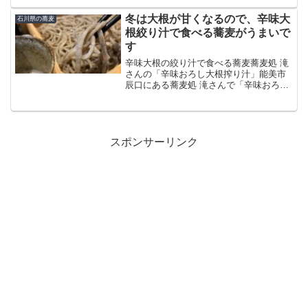
蕎麦自体はとて...
冬は大根が甘くなるので、辛味大
石川県の蕎麦
根絞り汁で食べる蕎麦がうまいで
す
辛味大根の絞り汁で食べる蕎麦蕎麦処 滝
さんの「辛味おろし大根搾り汁」能美市
辰口にある蕎麦処 滝さんで「辛味おろし
大根搾り汁」の蕎麦をいただきました。
このメニューは2022年の夏頃にスタート
したようですが、私は初めて食しまし
た。新メニューをみ...
スポンサーリンク