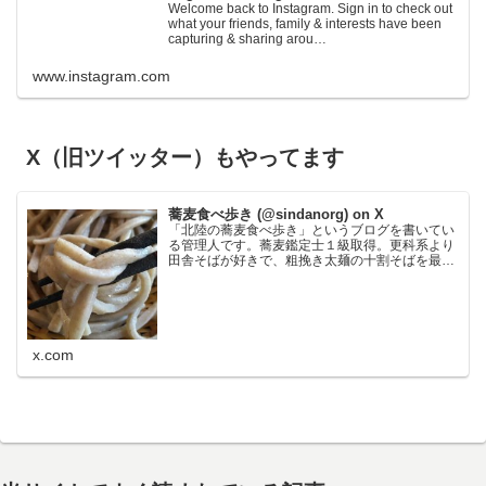
Welcome back to Instagram. Sign in to check out
what your friends, family & interests have been
capturing & sharing arou…
www.instagram.com
X（旧ツイッター）もやってます
蕎麦食べ歩き (@sindanorg) on X
「北陸の蕎麦食べ歩き」というブログを書いてい
る管理人です。蕎麦鑑定士１級取得。更科系より
田舎そばが好きで、粗挽き太麺の十割そばを最も
好みます。鰹節が苦手なので鰹の匂いの強い出汁
だと使わないことがあり、大根おろし絞り汁と醤
油でいただく食べ方が…
x.com