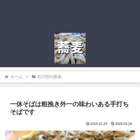
ホーム
石川県の蕎麦
一休そばは粗挽き外一の味わいある手打ち
そばです
2015.01.23
2020.03.18