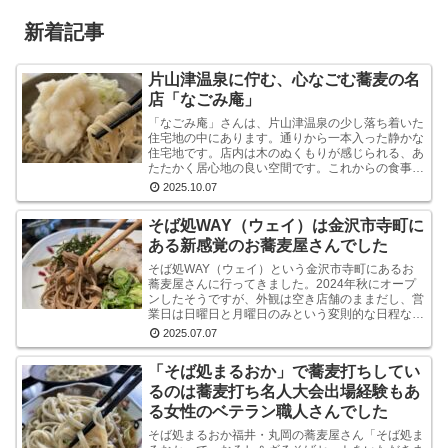
新着記事
片山津温泉に佇む、心なごむ蕎麦の名
店「なごみ庵」
「なごみ庵」さんは、片山津温泉の少し落ち着いた
住宅地の中にあります。通りから一本入った静かな
住宅地です。店内は木のぬくもりが感じられる、あ
たたかく居心地の良い空間です。これからの食事へ
の期待が自然と高まります。メニューを拝見する
2025.10.07
と、様々なお...
そば処WAY（ウェイ）は金沢市寺町に
ある新感覚のお蕎麦屋さんでした
そば処WAY（ウェイ）という金沢市寺町にあるお
蕎麦屋さんに行ってきました。2024年秋にオープ
ンしたそうですが、外観は空き店舗のままだし、営
業日は日曜日と月曜日のみという変則的な日程なの
で、まだ認知度はそれほど高くないようです。しか
2025.07.07
し、店内...
「そば処まるおか」で蕎麦打ちしてい
るのは蕎麦打ち名人大会出場経験もあ
る女性のベテラン職人さんでした
そば処まるおか福井・丸岡の蕎麦屋さん「そば処ま