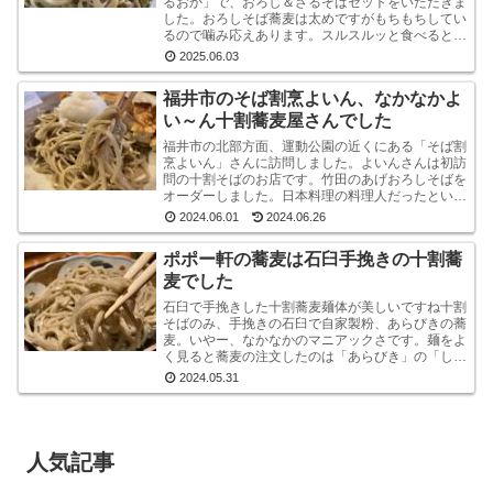
るおか」で、おろし＆ざるそばセットをいただきま
した。おろしそば蕎麦は太めですがもちもちしてい
るので噛み応えあります。スルスルッと食べるとい
うより感で味わう系です。うまいです。※なお、お
2025.06.03
ろしそばに...
福井市のそば割烹よいん、なかなかよ
い～ん十割蕎麦屋さんでした
福井市の北部方面、運動公園の近くにある「そば割
烹よいん」さんに訪問しました。よいんさんは初訪
問の十割そばのお店です。竹田のあげおろしそばを
オーダーしました。日本料理の料理人だったという
店主が蕎麦屋として運営されています。メニューは
2024.06.01
2024.06.26
蕎麦屋らし...
ポポー軒の蕎麦は石臼手挽きの十割蕎
麦でした
石臼で手挽きした十割蕎麦麺体が美しいですね十割
そばのみ、手挽きの石臼で自家製粉、あらびきの蕎
麦。いやー、なかなかのマニアックさです。麺をよ
く見ると蕎麦の注文したのは「あらびき」の「しょ
うゆおろし」と「塩おろし」の二種です。温かい蕎
2024.05.31
麦も選べる...
人気記事