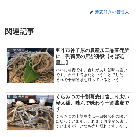
蕎麦好きの管理人
関連記事
羽咋市神子原の農産加工品直売所
石川県の蕎麦
に十割蕎麦の店が併設【そば処
里山】
いいお蕎麦です。香りがあり旨味も濃い
です。石臼手挽きだということでした。
それで十割そばを打っているということ
なので毎日たいへんだろうと思います。
二種盛りで注文しました。太い方は十割
の粗挽きの田舎そばです。細い方は確認
くらみつの十割蕎麦は箸より太い
石川県の蕎麦
するのを忘れました（十割...
極太麺、噛んで味わう十割蕎麦で
す
くらみつの十割蕎麦は一日数名分の限定
になっています。これまで何度か来店し
ていますが、いつも売り切れです。今日
は開店時間の11時30分と同時に入店した
ので十割蕎麦をいただくことができまし