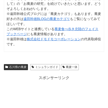
して）の「お蕎麦の研究」を続けていきたいと思います。どう
ぞよろしくおねがいします。
※遠田幹雄公式ブログには「蕎麦カテゴリ」もあります。蕎麦
好きの方は
遠田幹雄BLOGの蕎麦カテゴリ
もご覧になってみて
ほしいです。
このWEBサイトと連携している
蕎麦食べ歩き北陸のフェイス
ブックページ
にも蕎麦情報があります。
※遠田幹雄は
株式会社ドモドモコーポレーション
の代表取締役
です。
石川県の蕎麦
ミシュランガイド
蕎麦一休
スポンサーリンク