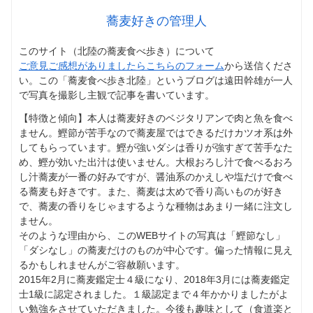
蕎麦好きの管理人
このサイト（北陸の蕎麦食べ歩き）について
ご意見ご感想がありましたらこちらのフォーム
から送信くださ
い。この「蕎麦食べ歩き北陸」というブログは遠田幹雄が一人
で写真を撮影し主観で記事を書いています。
【特徴と傾向】本人は蕎麦好きのベジタリアンで肉と魚を食べ
ません。鰹節が苦手なので蕎麦屋ではできるだけカツオ系は外
してもらっています。鰹が強いダシは香りが強すぎて苦手なた
め、鰹が効いた出汁は使いません。大根おろし汁で食べるおろ
し汁蕎麦が一番の好みですが、醤油系のかえしや塩だけで食べ
る蕎麦も好きです。また、蕎麦は太めで香り高いものが好き
で、蕎麦の香りをじゃまするような種物はあまり一緒に注文し
ません。
そのような理由から、このWEBサイトの写真は「鰹節なし」
「ダシなし」の蕎麦だけのものが中心です。偏った情報に見え
るかもしれませんがご容赦願います。
2015年2月に蕎麦鑑定士４級になり、2018年3月には蕎麦鑑定
士1級に認定されました。１級認定まで４年かかりましたがよ
い勉強をさせていただきました。今後も趣味として（食道楽と