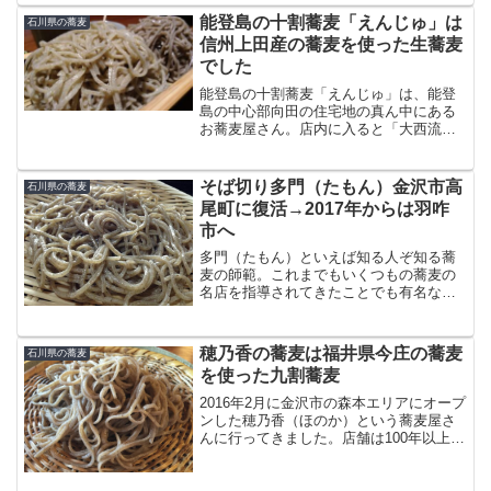
た。くらみつの十割蕎麦は極太の短めの
能登島の十割蕎麦「えんじゅ」は
石川県の蕎麦
麺体になっています。...
信州上田産の蕎麦を使った生蕎麦
でした
能登島の十割蕎麦「えんじゅ」は、能登
島の中心部向田の住宅地の真ん中にある
お蕎麦屋さん。店内に入ると「大西流蕎
麦道伝承者 田中哲也」と大きく書かれ
た表札板が掲げられています。すごそう
な感じですが、店主は人当たり良い好青
そば切り多門（たもん）金沢市高
石川県の蕎麦
年でした。メニューを見る...
尾町に復活→2017年からは羽咋
市へ
多門（たもん）といえば知る人ぞ知る蕎
麦の師範。これまでもいくつもの蕎麦の
名店を指導されてきたことでも有名な方
です。多門（たもん）の店主自らが打つ
蕎麦は、透明感があって凝縮された蕎麦
の旨みが詰まった作品のようなお蕎麦で
穂乃香の蕎麦は福井県今庄の蕎麦
石川県の蕎麦
す。ダシ不要で、蕎麦だけ...
を使った九割蕎麦
2016年2月に金沢市の森本エリアにオープ
ンした穂乃香（ほのか）という蕎麦屋さ
んに行ってきました。店舗は100年以上も
前の大きな建物で、古民家をリノベーシ
ョンした味ある室礼になっています。福
井県今庄の蕎麦原料を使った九割蕎麦。