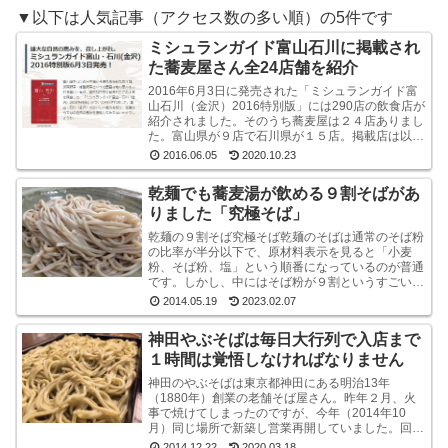
▼以下は人気記事（アクセス数の多い順）の5件です
ミシュランガイド富山石川に掲載され
た蕎麦屋さん全24店舗を紹介
2016年6月3日に発売された「ミシュランガイド富
山石川（金沢）2016特別版」には290店の飲食店が
紹介されました。そのうち蕎麦屋は２４店ありまし
た。富山県が９店で石川県が１５店。掲載店は以下
のとおりです。ミシュラン・ガイド富山石川（金
2016.06.05
2020.10.23
沢...
乾麺でも蕎麦湯が飲める９割そばがあ
りました「究極そば」
乾麺の９割そば究極そば乾麺のそばは通常のそば粉
の比率が半分以下で、原材料表示を見ると「小麦
粉、そば粉、塩」という順番になっているのが普通
です。しかし、中にはそば粉が９割というすごい乾
麺のそばもあるんですね。味も香りもなかなかよい
2014.05.19
2023.02.07
です山本食品...
神田やぶそばは毎日大行列で入店まで
１時間は覚悟しなければなりません
神田のやぶそばは東京都神田にある明治13年
（1880年）創業の老舗そば屋さん。昨年２月、火
事で焼けてしまったのですが、今年（2014年10
月）同じ場所で新築し営業再開していました。回り
は高層ビルばかりという都内一等地に、ビルではな
2014.12.22
2020.03.18