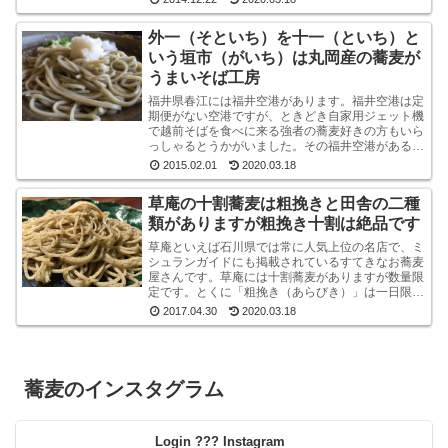
く平屋のよ...
外一（そといち）を十一（といち）と
いう垣市（がいち）は丸岡産の蕎麦が
うまいそば工房
福井県春江には福井空港があります。福井空港は定
期便がない空港ですが、ときどき自家用ジェット機
で越前そばを食べに来る強者の蕎麦好きの方もいら
っしゃるとうかがいました。その福井空港がある春
江には、垣市（がいち）という小さなお蕎麦屋さん
2015.02.01
2020.03.18
があります...
草庵の十割蕎麦は粗挽きと田舎の二種
類がありますが粗挽き十割は絶品です
草庵といえば石川県では常に人気上位の名店で、ミ
シュランガイドにも掲載されているすてきなお蕎麦
屋さんです。草庵には十割蕎麦がありますが数量限
定です。とくに「粗挽き（あらびき）」は一日限定
１０食というレアな十割蕎麦です。もしも、十割粗
2017.04.30
2020.03.18
挽きがオー...
蕎麦のインスタグラム
Login ??? Instagram